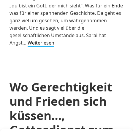
„du bist ein Gott, der mich sieht“. Was für ein Ende
was für einer spannenden Geschichte. Da geht es
ganz viel um gesehen, um wahrgenommen
werden. Und es sagt viel über die
gesellschaftlichen Umstände aus. Sarai hat
„Gott
Angst…
Weiterlesen
sieht
hin“
–
Gedanken
zur
Wo Gerechtigkeit
Jahreslosung
2023
und Frieden sich
(Gen
16,13)
küssen…,
Gottesdienst zum