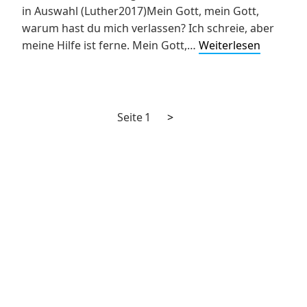
in Auswahl (Luther2017)Mein Gott, mein Gott,
warum hast du mich verlassen? Ich schreie, aber
„Auf
meine Hilfe ist ferne. Mein Gott,…
Weiterlesen
Tuchfühl
Entwurf
eines
Gottesdi
Nächste
Seitennummerierung
Seite
1
>
zum
Seite
der
Karfreit
Beiträge