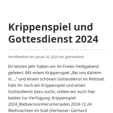
–
Predigt
zu
Jes
Krippenspiel und
66,10-
14
Gottesdienst 2024
(Lätare)
Veröffentlicht am
Januar 20, 2025
von
gerhardbeck
Im letzten Jahr haben wir im Freien Heiligabend
gefeiert: Mit einem Krippenspiel „Bei uns daheim
in….“ und einem schönen Gottesdienst im Reitstall.
Falls ihr noch ein Krippenspiel und einen
Gottesdienst dazu sucht, stellen wir euch hier
beides zur Verfügung: Krippenspiel
2024_WebversionHerunterladen 2024-12-24
Weihnachten im Stall (Verfasser: Gerhard