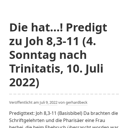
Frieden
sich
küssen…,
Die hat…! Predigt
Gottesdienst
zum
zu Joh 8,3-11 (4.
Thema
Versöhnung
Sonntag nach
Trinitatis, 10. Juli
2022)
Veröffentlicht am
Juli 9, 2022
von
gerhardbeck
Predigttext: Joh 8,3-11 (Basisbibel) Da brachten die
Schriftgelehrten und die Pharisäer eine Frau
herbei, die beim Ehebruch überrascht worden war.