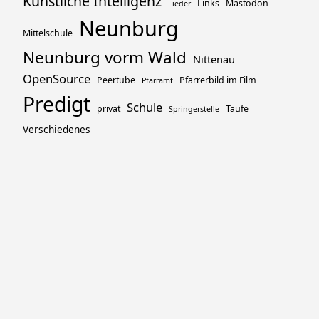
Künstliche Intelligenz
Links
Mastodon
Lieder
Neunburg
Mittelschule
Neunburg vorm Wald
Nittenau
OpenSource
Peertube
Pfarrerbild im Film
Pfarramt
Predigt
Schule
privat
Taufe
Springerstelle
Verschiedenes