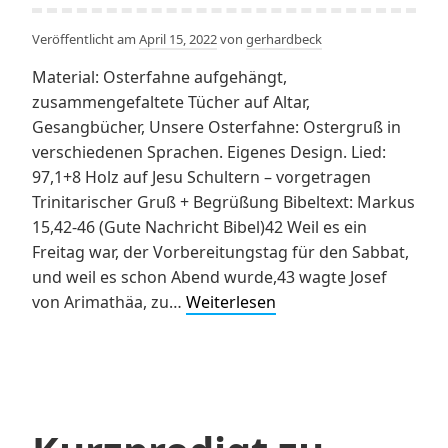
Veröffentlicht am
April 15, 2022
von
gerhardbeck
Material: Osterfahne aufgehängt,
zusammengefaltete Tücher auf Altar,
Gesangbücher, Unsere Osterfahne: Ostergruß in
verschiedenen Sprachen. Eigenes Design. Lied:
97,1+8 Holz auf Jesu Schultern – vorgetragen
Trinitarischer Gruß + Begrüßung Bibeltext: Markus
15,42-46 (Gute Nachricht Bibel)42 Weil es ein
Freitag war, der Vorbereitungstag für den Sabbat,
und weil es schon Abend wurde,43 wagte Josef
„Auf
von Arimathäa, zu…
Weiterlesen
Tuchfühlung“:
Entwurf
eines
Gottesdientes
zu