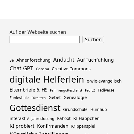
Zum
Auf der Webseite suchen
Footer
Suchen
springen
Andacht
Ahnenforschung
Auf Tuchfühlung
3e
Chat GPT
Creative Commons
Corona
digitale Helferlein
e-wie-evangelisch
Elternbriefe 6. HS
Fediverse
Familiengottesdienst
FediLZ
Gebet
Genealogie
Funkwhale
Fürbitten
Gottesdienst
Grundschule
Humhub
interaktiv
KI Häppchen
Kahoot
Jahreslosung
KI probiert
Konfirmanden
Krippenspiel