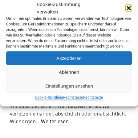
Cookie-Zustimmung
Thema
verwalten
Um dir ein optimales Erlebnis zu bieten, verwenden wir Technologien wie
Versöhnung
Cookies, um Geräteinformationen zu speichern und/oder darauf
zuzugreifen. Wenn du diesen Technologien zustimmst, können wir Daten
wie das Surfverhalten oder eindeutige IDs auf dieser Website
verarbeiten. Wenn du deine Zustimmung nicht erteilst oder zurückziehst,
können bestimmte Merkmale und Funktionen beeinträchtigt werden.
Veröffentlicht am
Oktober 16, 2022
von
gerhardbeck
Akzeptieren
Der folgende Gottesdienst ist als Teil des
Rahmenprogramms zur Ausstellung „Wir scheuen
Ablehnen
keine Konflikte“ entstanden und greift Ideen zur
Versöhnung von John Paul Lederach auf Glocken
Einstellungen ansehen
Musik zum Beginn Begrüßung Eingangslied: KAA
Cookie-Richtlinie
Rechtstexte
Rechtstexte
074,1-4 Da wohnt ein Sehnen Der Mensch vor Gott
Wir sind Menschen. Wir machen Fehler. Wir
verletzen einander, absichtlich oder unabsichtlich.
Wo
Wir sorgen…
Weiterlesen
Gerechtigkeit
und