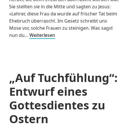
Sie stellten sie in die Mitte und sagten zu Jesus:
»Lehrer, diese Frau da wurde auf frischer Tat beim
Ehebruch überrascht. Im Gesetz schreibt uns
Mose vor, solche Frauen zu steinigen. Was sagst
Die
nun du…
Weiterlesen
hat…!
Predigt
zu
Joh
8,3-
„Auf Tuchfühlung“:
11
(4.
Entwurf eines
Sonntag
nach
Gottesdientes zu
Trinitatis,
10.
Ostern
Juli
2022)