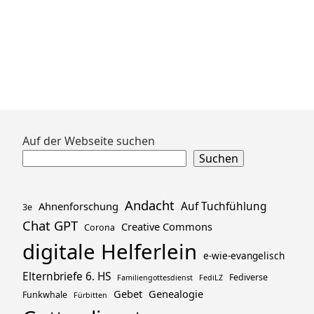
Zum
Auf der Webseite suchen
Footer
Suchen
springen
Andacht
Ahnenforschung
Auf Tuchfühlung
3e
Chat GPT
Creative Commons
Corona
digitale Helferlein
e-wie-evangelisch
Elternbriefe 6. HS
Fediverse
Familiengottesdienst
FediLZ
Gebet
Genealogie
Funkwhale
Fürbitten