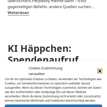
übersichtlich.Perplexity meinte dann – trotz
gegenteiligen Befehls- andere Quellen suchen…
KI
Weiterlesen
Häppchen:
Zusammenfassung
von
Lexika-
Artikel
KI Häppchen:
Spendenaufruf
Cookie-Zustimmung
verwalten
Veröffentlicht am
Februar 13, 2026
von
gerhardbeck
Um dir ein optimales Erlebnis zu bieten, verwenden wir Technologien wie
Cookies, um Geräteinformationen zu speichern und/oder darauf
Schon im September probiert (und nur bei
zuzugreifen. Wenn du diesen Technologien zustimmst, können wir Daten
Mastodon veröffentlicht): KI im Pfarrersalltag:
wie das Surfverhalten oder eindeutige IDs auf dieser Website
verarbeiten. Wenn du deine Zustimmung nicht erteilst oder zurückziehst,
Idee für Spendenaufruf gehabt und grob notiert.
können bestimmte Merkmale und Funktionen beeinträchtigt werden.
Einem Sprachmodell diese gegeben, diese im Stil