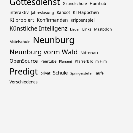
Gottesdienst
Grundschule
Humhub
interaktiv
KI Häppchen
Kahoot
Jahreslosung
KI probiert
Konfirmanden
Krippenspiel
Künstliche Intelligenz
Links
Mastodon
Lieder
Neunburg
Mittelschule
Neunburg vorm Wald
Nittenau
OpenSource
Peertube
Pfarrerbild im Film
Pfarramt
Predigt
Schule
privat
Taufe
Springerstelle
Verschiedenes