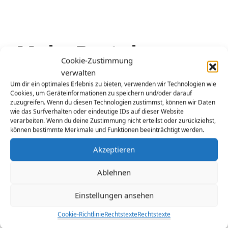
Mehr Portale,
Cookie-Zustimmung
mehr Puzzleteile
verwalten
Um dir ein optimales Erlebnis zu bieten, verwenden wir Technologien wie
Cookies, um Geräteinformationen zu speichern und/oder darauf
zuzugreifen. Wenn du diesen Technologien zustimmst, können wir Daten
wie das Surfverhalten oder eindeutige IDs auf dieser Website
Veröffentlicht am
März 23, 2026
von
gerhardbeck
verarbeiten. Wenn du deine Zustimmung nicht erteilst oder zurückziehst,
können bestimmte Merkmale und Funktionen beeinträchtigt werden.
Akzeptieren
Ablehnen
Einstellungen ansehen
Cookie-Richtlinie
Rechtstexte
Rechtstexte