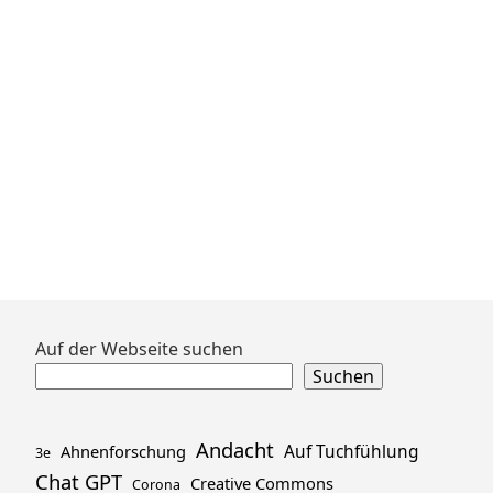
Beiträge
66,10-
14
(Lätare)
Zum
Auf der Webseite suchen
Footer
Suchen
springen
Andacht
Ahnenforschung
Auf Tuchfühlung
3e
Chat GPT
Creative Commons
Corona