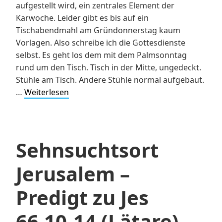
aufgestellt wird, ein zentrales Element der
Karwoche. Leider gibt es bis auf ein
Tischabendmahl am Gründonnerstag kaum
Vorlagen. Also schreibe ich die Gottesdienste
selbst. Es geht los dem mit dem Palmsonntag
rund um den Tisch. Tisch in der Mitte, ungedeckt.
Stühle am Tisch. Andere Stühle normal aufgebaut.
Gottesdienst
…
Weiterlesen
am
Palmsonntag
um
den
Sehnsuchtsort
Tisch
Jerusalem –
Predigt zu Jes
66,10-14 (Lätare)