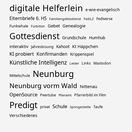
digitale Helferlein
e-wie-evangelisch
Elternbriefe 6. HS
Fediverse
Familiengottesdienst
FediLZ
Gebet
Genealogie
Funkwhale
Fürbitten
Gottesdienst
Grundschule
Humhub
interaktiv
KI Häppchen
Kahoot
Jahreslosung
KI probiert
Konfirmanden
Krippenspiel
Künstliche Intelligenz
Links
Mastodon
Lieder
Neunburg
Mittelschule
Neunburg vorm Wald
Nittenau
OpenSource
Peertube
Pfarrerbild im Film
Pfarramt
Predigt
Schule
privat
Taufe
Springerstelle
Verschiedenes