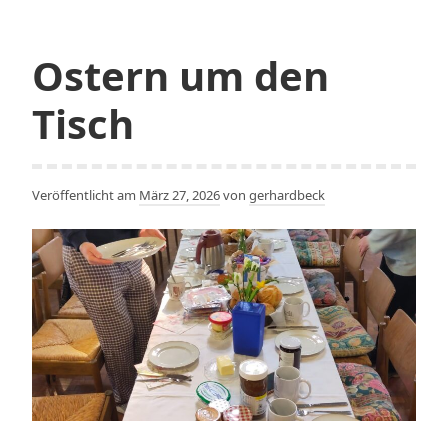
Probe
mit
Hilfe
Ostern um den
der
Tisch
ByCS-
KI
Veröffentlicht am
März 27, 2026
von
gerhardbeck