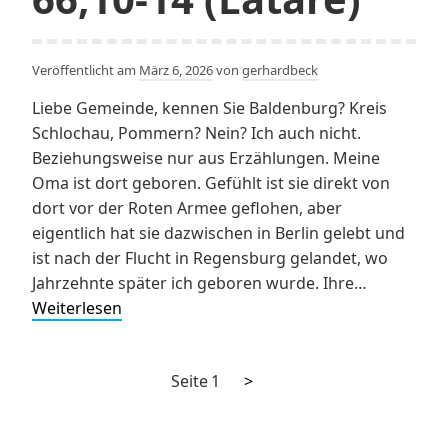
Veröffentlicht am
März 6, 2026
von
gerhardbeck
Liebe Gemeinde, kennen Sie Baldenburg? Kreis
Schlochau, Pommern? Nein? Ich auch nicht.
Beziehungsweise nur aus Erzählungen. Meine
Oma ist dort geboren. Gefühlt ist sie direkt von
dort vor der Roten Armee geflohen, aber
eigentlich hat sie dazwischen in Berlin gelebt und
ist nach der Flucht in Regensburg gelandet, wo
Jahrzehnte später ich geboren wurde. Ihre…
Sehnsuchtsort
Weiterlesen
Jerusalem
–
Nächste
Seitennummerierung
Seite
1
>
Predigt
Seite
zu
der
Jes