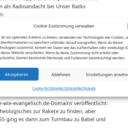
n als Radioandacht bei Unser Radio
n:
Cookie-Zustimmung verwalten
dir ein optimales Erlebnis zu bieten, verwenden wir Technologien wie Cookies, 
äteinformationen zu speichern und/oder darauf zuzugreifen. Wenn du diesen
hnologien zustimmst, können wir Daten wie das Surfverhalten oder eindeutige I
aketen und
 dieser Website verarbeiten. Wenn du deine Zustimmung nicht erteilst oder
ückziehst, können bestimmte Merkmale und Funktionen beeinträchtigt werden.
Völker
Akzeptieren
Ablehnen
Einstellungen anseh
Cookie-Richtlinie
Rechtstexte
Rechtstexte
-wie-evangelisch.de-Domains veröffentlicht:
heologisches zur Rakete zu finden, aber
SS ging es dann zum Turmbau zu Babel und