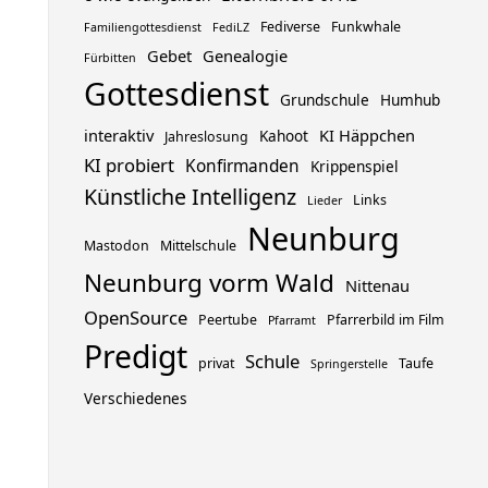
Fediverse
Funkwhale
Familiengottesdienst
FediLZ
Gebet
Genealogie
Fürbitten
Gottesdienst
Grundschule
Humhub
interaktiv
KI Häppchen
Kahoot
Jahreslosung
KI probiert
Konfirmanden
Krippenspiel
Künstliche Intelligenz
Links
Lieder
Neunburg
Mastodon
Mittelschule
Neunburg vorm Wald
Nittenau
OpenSource
Peertube
Pfarrerbild im Film
Pfarramt
Predigt
Schule
privat
Taufe
Springerstelle
Verschiedenes