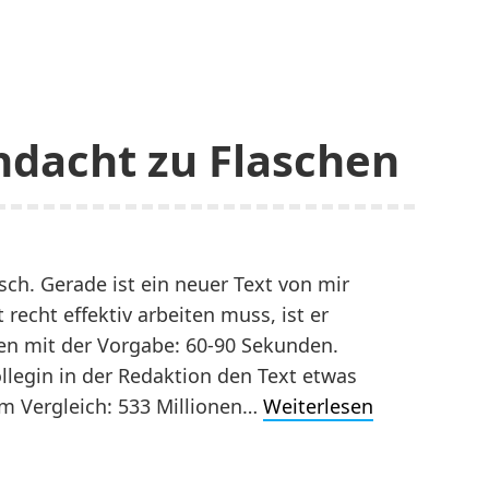
Andacht zu Flaschen
isch. Gerade ist ein neuer Text von mir
 recht effektiv arbeiten muss, ist er
ben mit der Vorgabe: 60-90 Sekunden.
ollegin in der Redaktion den Text etwas
E-
um Vergleich: 533 Millionen…
Weiterlesen
flasche:
Eine