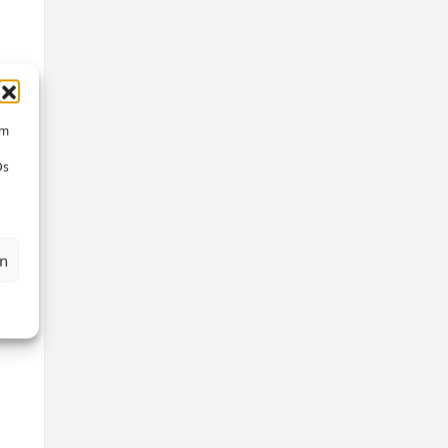
um
Ds
en