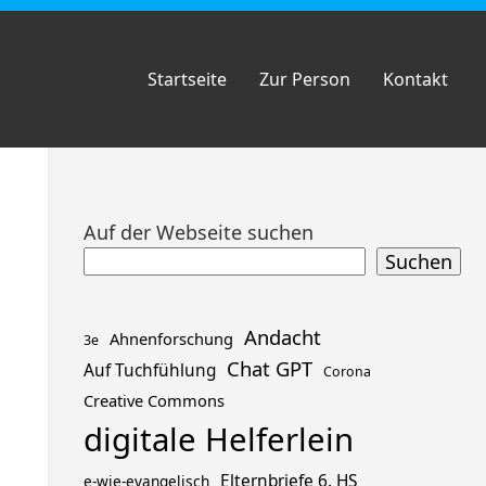
Startseite
Zur Person
Kontakt
Zum
Auf der Webseite suchen
Footer
Suchen
springen
Andacht
Ahnenforschung
3e
Chat GPT
Auf Tuchfühlung
Corona
Creative Commons
digitale Helferlein
Elternbriefe 6. HS
e-wie-evangelisch