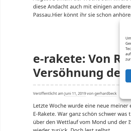
diese Andacht auch mit einigen andere
Passau.Hier könnt ihr sie schon anhöre
Um 
Ger
Tec
e-rakete: Von R
auf
zur
Versöhnung der 
Veröffentlicht am
Juni 11, 2019
von
gerhardbeck
Letzte Woche wurde eine neue meiner e
E-Rakete. War ganz schön schwer was t
über den Wettlauf vom Mond und der I
wieder zurück. Doch lest selbst…