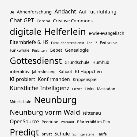
Andacht
Ahnenforschung
Auf Tuchfühlung
3e
Chat GPT
Creative Commons
Corona
digitale Helferlein
e-wie-evangelisch
Elternbriefe 6. HS
Fediverse
Familiengottesdienst
FediLZ
Gebet
Genealogie
Funkwhale
Fürbitten
Gottesdienst
Grundschule
Humhub
interaktiv
KI Häppchen
Kahoot
Jahreslosung
KI probiert
Konfirmanden
Krippenspiel
Künstliche Intelligenz
Links
Mastodon
Lieder
Neunburg
Mittelschule
Neunburg vorm Wald
Nittenau
OpenSource
Peertube
Pfarrerbild im Film
Pfarramt
Predigt
Schule
privat
Taufe
Springerstelle