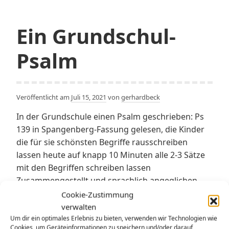
Ein Grundschul-
Psalm
Veröffentlicht am
Juli 15, 2021
von
gerhardbeck
In der Grundschule einen Psalm geschrieben: Ps
139 in Spangenberg-Fassung gelesen, die Kinder
die für sie schönsten Begriffe rausschreiben
lassen heute auf knapp 10 Minuten alle 2-3 Sätze
mit den Begriffen schreiben lassen
Zusammengestellt und sprachlich angeglichen
habe ich es. Bin aber sehr zufrieden: „Gott
Cookie-Zustimmung
begleitet mich immer“ Vor dir, Gott, öffne ich mein
verwalten
Ein
Heiz…
Weiterlesen
Um dir ein optimales Erlebnis zu bieten, verwenden wir Technologien wie
Cookies, um Geräteinformationen zu speichern und/oder darauf