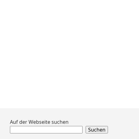
Zum
Auf der Webseite suchen
Footer
Suchen
springen