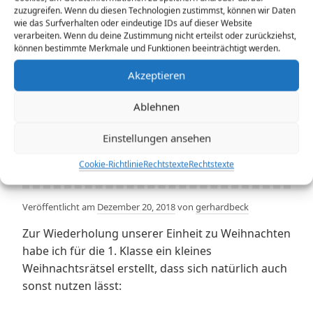
Grundschul-
zuzugreifen. Wenn du diesen Technologien zustimmst, können wir Daten
Psalm
wie das Surfverhalten oder eindeutige IDs auf dieser Website
verarbeiten. Wenn du deine Zustimmung nicht erteilst oder zurückziehst,
können bestimmte Merkmale und Funktionen beeinträchtigt werden.
Akzeptieren
Kleines
Ablehnen
Weihnachtsrätsel
Einstellungen ansehen
für die erste Klasse
Cookie-Richtlinie
Rechtstexte
Rechtstexte
Veröffentlicht am
Dezember 20, 2018
von
gerhardbeck
Zur Wiederholung unserer Einheit zu Weihnachten
habe ich für die 1. Klasse ein kleines
Weihnachtsrätsel erstellt, dass sich natürlich auch
sonst nutzen lässt: