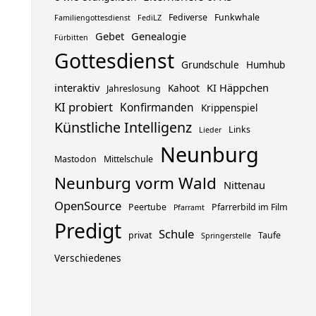
Fediverse
Funkwhale
Familiengottesdienst
FediLZ
Gebet
Genealogie
Fürbitten
Gottesdienst
Grundschule
Humhub
interaktiv
KI Häppchen
Kahoot
Jahreslosung
KI probiert
Konfirmanden
Krippenspiel
Künstliche Intelligenz
Links
Lieder
Neunburg
Mastodon
Mittelschule
Neunburg vorm Wald
Nittenau
OpenSource
Peertube
Pfarrerbild im Film
Pfarramt
Predigt
Schule
privat
Taufe
Springerstelle
Verschiedenes