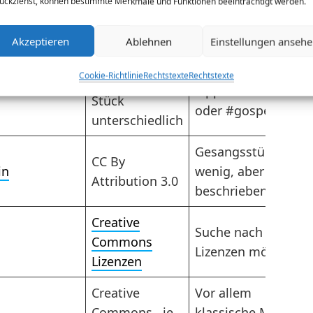
Domain
ückziehst, können bestimmte Merkmale und Funktionen beeinträchtigt werden.
sucht. Sehr
umfangreich!
Akzeptieren
Ablehnen
Einstellungen anseh
Creative
Suche schwierig.
Cookie-Richtlinie
Rechtstexte
Rechtstexte
Commons , je
Tipp: #christian
Stück
oder #gospel
unterschiedlich
Gesangsstücke,
CC By
in
wenig, aber genau
Attribution 3.0
beschrieben
Creative
Suche nach
Commons
Lizenzen möglich
Lizenzen
Creative
Vor allem
Commons , je
klassische Musik.