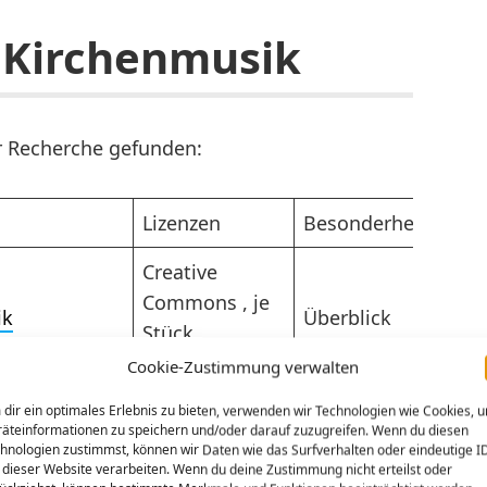
e Kirchenmusik
r Recherche gefunden:
Lizenzen
Besonderheiten
Creative
Commons , je
ik
Überblick
Stück
unterschiedlich
Cookie-Zustimmung verwalten
Um etwas zu
dir ein optimales Erlebnis zu bieten, verwenden wir Technologien wie Cookies, 
äteinformationen zu speichern und/oder darauf zuzugreifen. Wenn du diesen
finden, sollte man
hnologien zustimmst, können wir Daten wie das Surfverhalten oder eindeutige I
CC0 – Public
wissen, was man
 dieser Website verarbeiten. Wenn du deine Zustimmung nicht erteilst oder