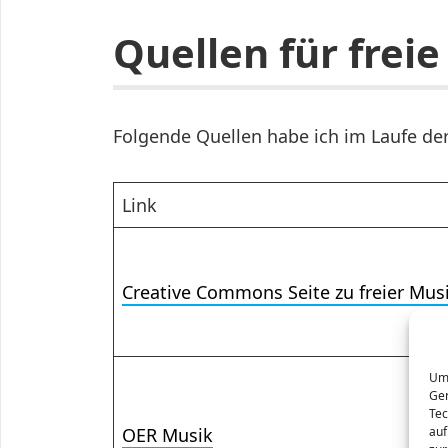
Quellen für frei
Folgende Quellen habe ich im Laufe de
Link
Creative Commons Seite zu freier Mus
Um 
Ger
Tec
OER Musik
auf