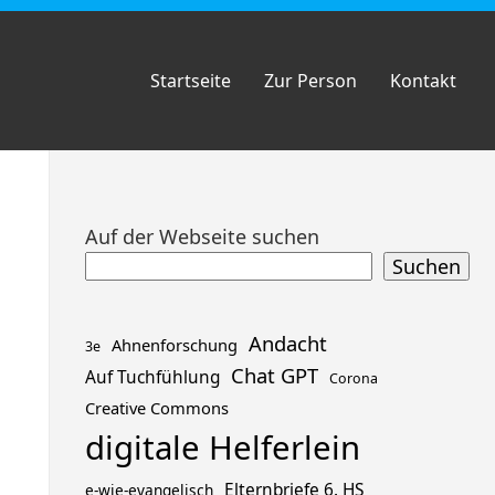
Startseite
Zur Person
Kontakt
Zum
Auf der Webseite suchen
Footer
Suchen
springen
Andacht
Ahnenforschung
3e
Chat GPT
Auf Tuchfühlung
Corona
Creative Commons
digitale Helferlein
Elternbriefe 6. HS
e-wie-evangelisch