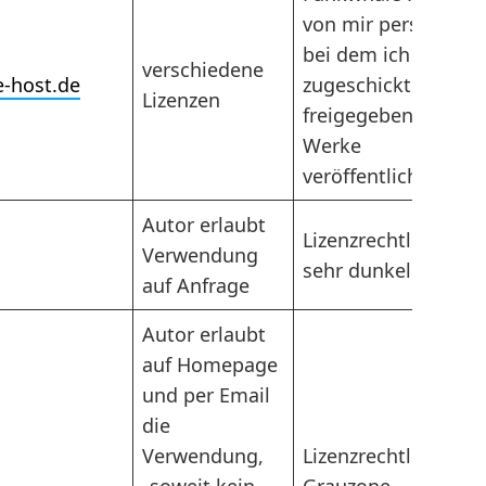
von mir persönlich,
bei dem ich mir
verschiedene
-host.de
zugeschickte und
Lizenzen
freigegebene
Werke
veröffentliche.
Autor erlaubt
Lizenzrechtlich
Verwendung
sehr dunkelgrau
auf Anfrage
Autor erlaubt
auf Homepage
und per Email
die
Verwendung,
Lizenzrechtlich