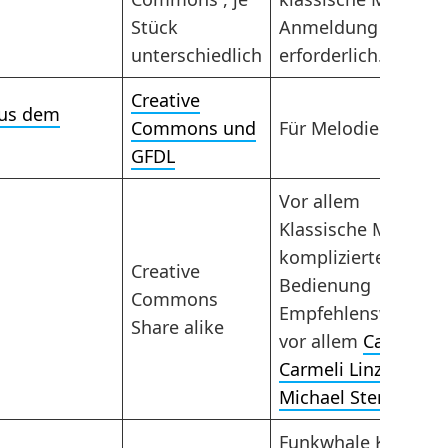
Stück
Anmeldung
unterschiedlich
erforderlich.
Creative
aus dem
Commons und
Für Melodien
GFDL
Vor allem
Klassische Musik,
komplizierte
Creative
Bedienung
Commons
Empfehlenswert
Share alike
vor allem
Cantores
Carmeli Linz
und
Michael Stenov
Funkwhale Kanal