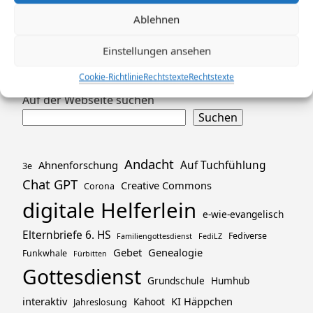
Ablehnen
Einstellungen ansehen
Cookie-Richtlinie
Rechtstexte
Rechtstexte
Zum
Auf der Webseite suchen
Footer
Suchen
springen
Andacht
Ahnenforschung
Auf Tuchfühlung
3e
Chat GPT
Creative Commons
Corona
digitale Helferlein
e-wie-evangelisch
Elternbriefe 6. HS
Fediverse
Familiengottesdienst
FediLZ
Gebet
Genealogie
Funkwhale
Fürbitten
Gottesdienst
Grundschule
Humhub
interaktiv
KI Häppchen
Kahoot
Jahreslosung