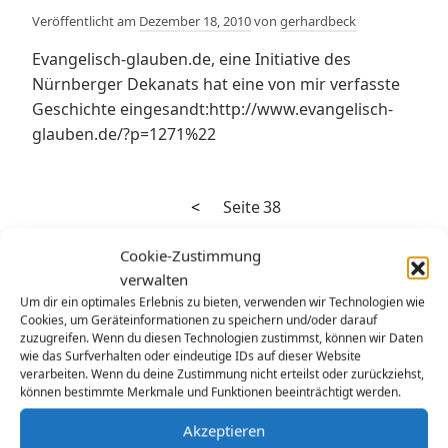
Veröffentlicht am
Dezember 18, 2010
von
gerhardbeck
Evangelisch-glauben.de, eine Initiative des
Nürnberger Dekanats hat eine von mir verfasste
Geschichte eingesandt:http://www.evangelisch-
glauben.de/?p=1271%22
Vorherige
Seitennummerierung
<
Seite
38
Seite
der
Cookie-Zustimmung
verwalten
Beiträge
Um dir ein optimales Erlebnis zu bieten, verwenden wir Technologien wie
Cookies, um Geräteinformationen zu speichern und/oder darauf
zuzugreifen. Wenn du diesen Technologien zustimmst, können wir Daten
wie das Surfverhalten oder eindeutige IDs auf dieser Website
verarbeiten. Wenn du deine Zustimmung nicht erteilst oder zurückziehst,
können bestimmte Merkmale und Funktionen beeinträchtigt werden.
Akzeptieren