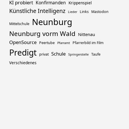
KI probiert
Konfirmanden
Krippenspiel
Künstliche Intelligenz
Links
Mastodon
Lieder
Neunburg
Mittelschule
Neunburg vorm Wald
Nittenau
OpenSource
Peertube
Pfarrerbild im Film
Pfarramt
Predigt
Schule
privat
Taufe
Springerstelle
Verschiedenes