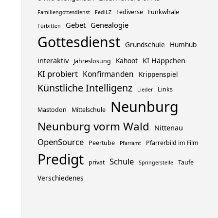
Fediverse
Funkwhale
Familiengottesdienst
FediLZ
Gebet
Genealogie
Fürbitten
Gottesdienst
Grundschule
Humhub
interaktiv
KI Häppchen
Kahoot
Jahreslosung
KI probiert
Konfirmanden
Krippenspiel
Künstliche Intelligenz
Links
Lieder
Neunburg
Mastodon
Mittelschule
Neunburg vorm Wald
Nittenau
OpenSource
Peertube
Pfarrerbild im Film
Pfarramt
Predigt
Schule
privat
Taufe
Springerstelle
Verschiedenes