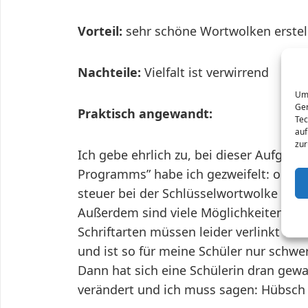
Vorteil:
sehr schöne Wortwolken erstellb
Nachteile:
Vielfalt ist verwirrend
Um 
Ger
Praktisch angewandt:
Tec
auf
zur
Ich gebe ehrlich zu, bei dieser Aufgab
Programms” habe ich gezweifelt: ob m
steuer bei der Schlüsselwortwolke die S
Außerdem sind viele Möglichkeiten wie
Schriftarten müssen leider verlinkt wer
und ist so für meine Schüler nur schwer
Dann hat sich eine Schülerin dran gewag
verändert und ich muss sagen: Hübsch