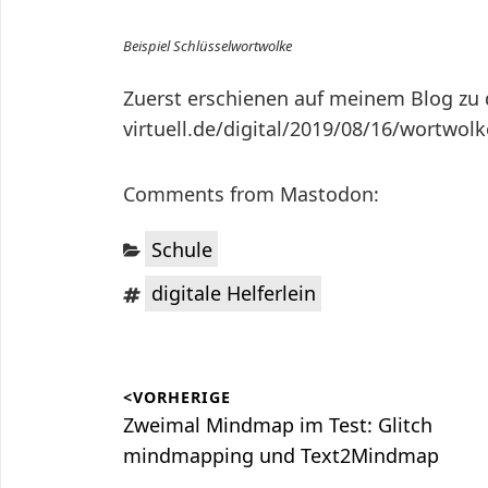
Beispiel Schlüsselwortwolke
Zuerst erschienen auf meinem Blog zu di
virtuell.de/digital/2019/08/16/wortwol
Comments from Mastodon:
Kategorien:
Schule
Schlagwörter:
digitale Helferlein
Beitragsnavigation
<VORHERIGE
Vorheriger
Zweimal Mindmap im Test: Glitch
Beitrag:
mindmapping und Text2Mindmap