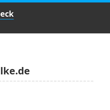
Beck
lke.de