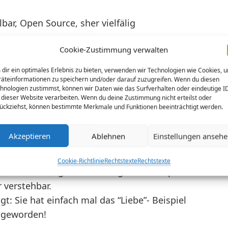
ar, Open Source, sher vielfälig
Cookie-Zustimmung verwalten
dir ein optimales Erlebnis zu bieten, verwenden wir Technologien wie Cookies, 
äteinformationen zu speichern und/oder darauf zuzugreifen. Wenn du diesen
hnologien zustimmst, können wir Daten wie das Surfverhalten oder eindeutige I
 dieser Website verarbeiten. Wenn du deine Zustimmung nicht erteilst oder
ückziehst, können bestimmte Merkmale und Funktionen beeinträchtigt werden.
e im Rahmen meines “Bald sind Ferien
eine Schüler das hinkriegen? Denn man
Akzeptieren
Ablehnen
Einstellungen anseh
tärke über Ziffern.
 Schablonenbild und Größe Möglich. Die
Cookie-Richtlinie
Rechtstexte
Rechtstexte
den. Die Konfiguration erfolgt über Skript
 verstehbar.
t: Sie hat einfach mal das “Liebe”- Beispiel
 geworden!