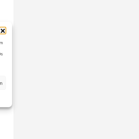
um
Ds
en