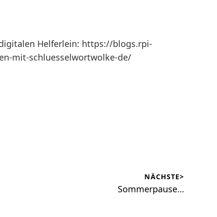
gitalen Helferlein: https://blogs.rpi-
ken-mit-schluesselwortwolke-de/
NÄCHSTE>
Nächster
Sommerpause…
Beitrag: