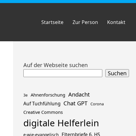
Startseite
Zur Person
Kontakt
Zum
Auf der Webseite suchen
Footer
Suchen
springen
Andacht
Ahnenforschung
3e
Chat GPT
Auf Tuchfühlung
Corona
Creative Commons
digitale Helferlein
Elternbriefe 6. HS
e-wie-evangelisch