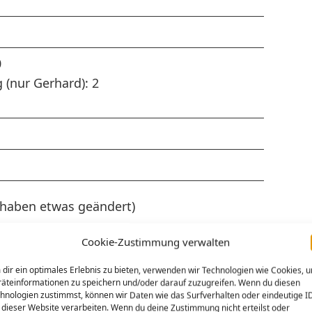
0
 (nur Gerhard): 2
e haben etwas geändert)
Cookie-Zustimmung verwalten
outube Beschreibung (problemlos
änderbar): 1
dir ein optimales Erlebnis zu bieten, verwenden wir Technologien wie Cookies, 
äteinformationen zu speichern und/oder darauf zuzugreifen. Wenn du diesen
rippenspielfilm (nicht problemlos
hnologien zustimmst, können wir Daten wie das Surfverhalten oder eindeutige I
 dieser Website verarbeiten. Wenn du deine Zustimmung nicht erteilst oder