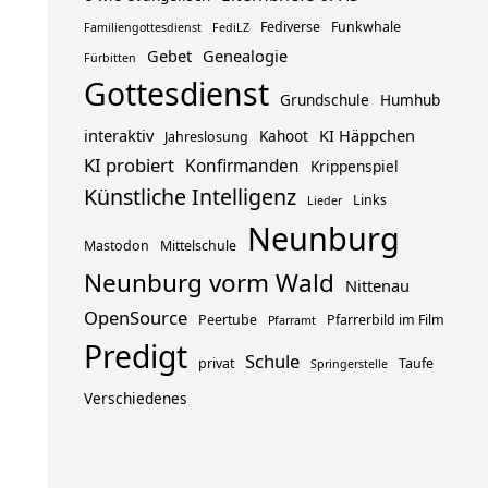
Fediverse
Funkwhale
Familiengottesdienst
FediLZ
Gebet
Genealogie
Fürbitten
Gottesdienst
Grundschule
Humhub
interaktiv
KI Häppchen
Kahoot
Jahreslosung
KI probiert
Konfirmanden
Krippenspiel
Künstliche Intelligenz
Links
Lieder
Neunburg
Mastodon
Mittelschule
Neunburg vorm Wald
Nittenau
OpenSource
Peertube
Pfarrerbild im Film
Pfarramt
Predigt
Schule
privat
Taufe
Springerstelle
Verschiedenes