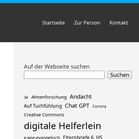
Startseite
Zur Person
Kontakt
Zum
Auf der Webseite suchen
Footer
Suchen
springen
Andacht
Ahnenforschung
3e
Chat GPT
Auf Tuchfühlung
Corona
Creative Commons
digitale Helferlein
Elternbriefe 6. HS
e-wie-evangelisch