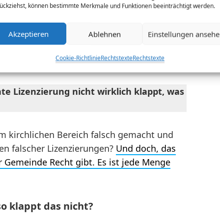
ückziehst, können bestimmte Merkmale und Funktionen beeinträchtigt werden.
er absolut korrekten Lizensierung. Mich ärgert
Akzeptieren
Ablehnen
Einstellungen anseh
nannt wird, da Sie die meiste Arbeit beim
Cookie-Richtlinie
Rechtstexte
Rechtstexte
te Lizenzierung nicht wirklich klappt, was
im kirchlichen Bereich falsch gemacht und
en falscher Lizenzierungen?
Und doch, das
r Gemeinde Recht gibt. Es ist jede Menge
so klappt das nicht?