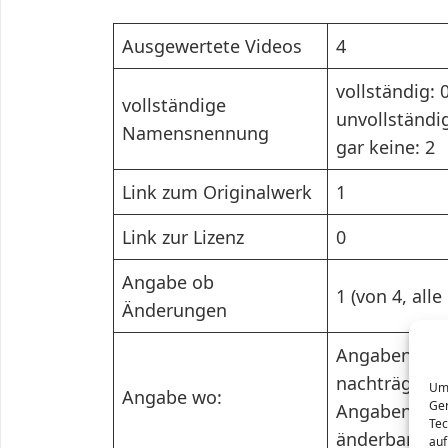
Ausgewertete Videos
4
vollständig: 
vollständige
unvollständig
Namensnennung
gar keine: 2
Link zum Originalwerk
1
Link zur Lizenz
0
Angabe ob
1 (von 4, all
Änderungen
Angaben in Y
nachträglich 
Um 
Angabe wo:
Ger
Angaben im K
Tec
änderbar): 3
auf