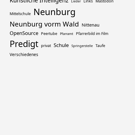
Künstliche Intelligenz
Links
Mastodon
Lieder
Neunburg
Mittelschule
Neunburg vorm Wald
Nittenau
OpenSource
Peertube
Pfarrerbild im Film
Pfarramt
Predigt
Schule
privat
Taufe
Springerstelle
Verschiedenes