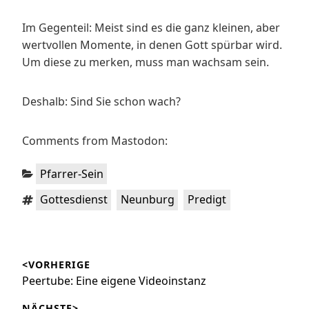
Im Gegenteil: Meist sind es die ganz kleinen, aber
wertvollen Momente, in denen Gott spürbar wird.
Um diese zu merken, muss man wachsam sein.
Deshalb: Sind Sie schon wach?
Comments from Mastodon:
Kategorien:
Pfarrer-Sein
Schlagwörter:
,
,
Gottesdienst
Neunburg
Predigt
Beitragsnavigation
<VORHERIGE
Vorheriger
Peertube: Eine eigene Videoinstanz
Beitrag:
NÄCHSTE>