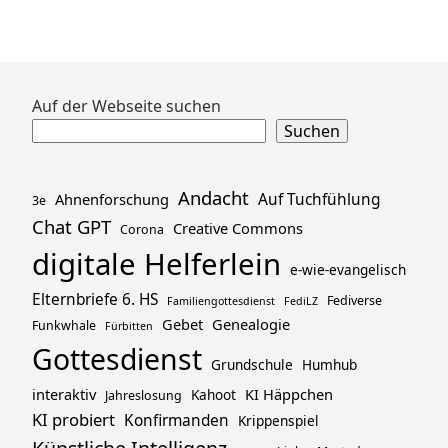
Zum
Auf der Webseite suchen
Footer
Suchen
springen
Andacht
Ahnenforschung
Auf Tuchfühlung
3e
Chat GPT
Creative Commons
Corona
digitale Helferlein
e-wie-evangelisch
Elternbriefe 6. HS
Fediverse
Familiengottesdienst
FediLZ
Gebet
Genealogie
Funkwhale
Fürbitten
Gottesdienst
Grundschule
Humhub
interaktiv
KI Häppchen
Kahoot
Jahreslosung
KI probiert
Konfirmanden
Krippenspiel