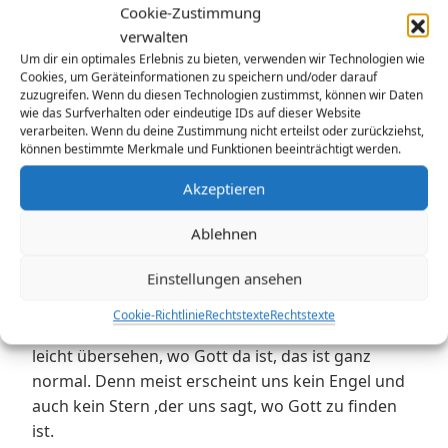
Cookie-Zustimmung
#Beispiele
verwalten
Um dir ein optimales Erlebnis zu bieten, verwenden wir Technologien wie
Cookies, um Geräteinformationen zu speichern und/oder darauf
[Gott ist da: Bin ich wach genug, dass zu sehen]
zuzugreifen. Wenn du diesen Technologien zustimmst, können wir Daten
wie das Surfverhalten oder eindeutige IDs auf dieser Website
verarbeiten. Wenn du deine Zustimmung nicht erteilst oder zurückziehst,
Sich aufzuschreiben, wo Gott da ist, wann er
können bestimmte Merkmale und Funktionen beeinträchtigt werden.
einem im alltäglichen Leben begegnet, das hält
Akzeptieren
wach.
Ablehnen
Es hält Augen und Ohren und den Verstand wach.
Einstellungen ansehen
Wir können in unserem Alltagstrott, im Corona-,
Cookie-Richtlinie
Rechtstexte
Rechtstexte
Kinder –, Beziehungs oder Arbeitsstress immer
leicht übersehen, wo Gott da ist, das ist ganz
normal. Denn meist erscheint uns kein Engel und
auch kein Stern ,der uns sagt, wo Gott zu finden
ist.