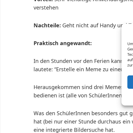
verstehen
Nachteile:
Geht nicht auf Handy und T
Praktisch angewandt:
Um 
Ger
Tec
auf
In den Stunden vor den Ferien kann man
zur
lautete: “Erstelle ein Meme zu einer Ein
Herausgekommen sind drei Memes, die z
bedienen ist (alle von SchülerInnen erste
Was den SchülerInnen besonders gut ge
hat (bei nur einer Stunde durchaus ein 
eine integrierte Bildersuche hat.