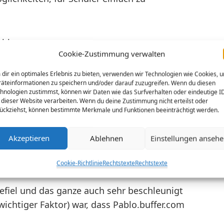
ablet
Cookie-Zustimmung verwalten
dir ein optimales Erlebnis zu bieten, verwenden wir Technologien wie Cookies, 
äteinformationen zu speichern und/oder darauf zuzugreifen. Wenn du diesen
hnologien zustimmst, können wir Daten wie das Surfverhalten oder eindeutige I
 dieser Website verarbeiten. Wenn du deine Zustimmung nicht erteilst oder
 ja mal wild drauf los testen. Eine Aufgabe
ückziehst, können bestimmte Merkmale und Funktionen beeinträchtigt werden.
heit in diesem Schuljahr”.
Akzeptieren
Ablehnen
Einstellungen anseh
eigen wie leicht Pablo.buffer.com zu
llt):
Cookie-Richtlinie
Rechtstexte
Rechtstexte
fiel und das ganze auch sehr beschleunigt
wichtiger Faktor) war, dass Pablo.buffer.com