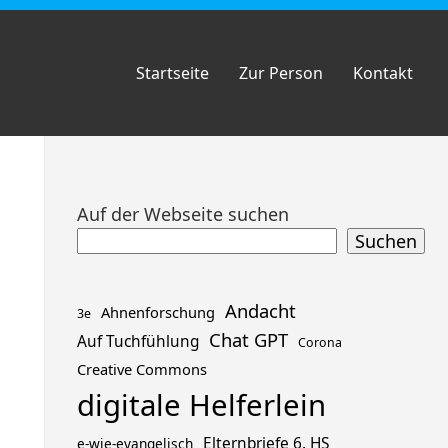
Startseite
Zur Person
Kontakt
Zum
Auf der Webseite suchen
Footer
Suchen
springen
Andacht
Ahnenforschung
3e
Chat GPT
Auf Tuchfühlung
Corona
Creative Commons
digitale Helferlein
Elternbriefe 6. HS
e-wie-evangelisch