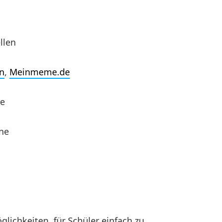
llen
n
,
Meinmeme.de
ne
ne
lichkeiten, für Schüler einfach zu