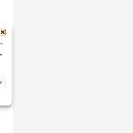
um
Ds
en