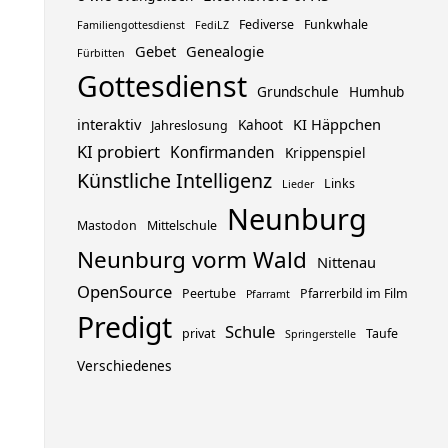
Fediverse
Funkwhale
Familiengottesdienst
FediLZ
Gebet
Genealogie
Fürbitten
Gottesdienst
Grundschule
Humhub
interaktiv
KI Häppchen
Kahoot
Jahreslosung
KI probiert
Konfirmanden
Krippenspiel
Künstliche Intelligenz
Links
Lieder
Neunburg
Mastodon
Mittelschule
Neunburg vorm Wald
Nittenau
OpenSource
Peertube
Pfarrerbild im Film
Pfarramt
Predigt
Schule
privat
Taufe
Springerstelle
Verschiedenes