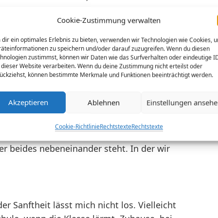
Cookie-Zustimmung verwalten
nechtes zuhöre und ihr nachträume, um so
 der Welt, die Gewalt und das Blutvergießen
dir ein optimales Erlebnis zu bieten, verwenden wir Technologien wie Cookies, 
äteinformationen zu speichern und/oder darauf zuzugreifen. Wenn du diesen
hnologien zustimmst, können wir Daten wie das Surfverhalten oder eindeutige I
chreit es in mir.
 dieser Website verarbeiten. Wenn du deine Zustimmung nicht erteilst oder
ückziehst, können bestimmte Merkmale und Funktionen beeinträchtigt werden.
 von Jesus und der Sanftheit des
n: Gandhi, Rose Parks, die Frau die den
Akzeptieren
Ablehnen
Einstellungen anseh
ste, Tutu, die Oktoberdemonstrationen der
Cookie-Richtlinie
Rechtstexte
Rechtstexte
der beides nebeneinander steht. In der wir
r Sanftheit lässt mich nicht los. Vielleicht