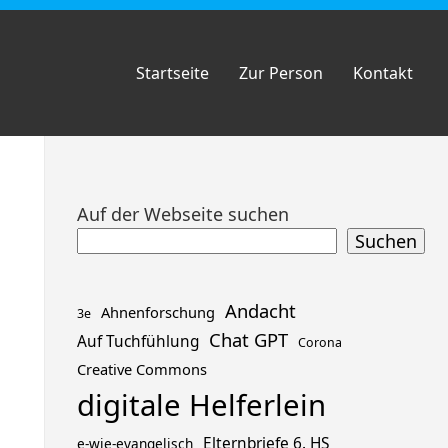
Startseite
Zur Person
Kontakt
Zum
Auf der Webseite suchen
Footer
Suchen
springen
Andacht
Ahnenforschung
3e
Chat GPT
Auf Tuchfühlung
Corona
Creative Commons
digitale Helferlein
Elternbriefe 6. HS
e-wie-evangelisch