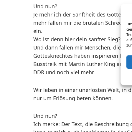
Und nun?
Je mehr ich der Sanftheit des Gottesk
mehr fallen mir die brutalen Schrecken
Um 
Ger
ein.
Tec
Wo ist denn hier dein sanfter Sieg? So s
auf
zur
Und dann fallen mir Menschen, die sich
Gottesknechtes haben inspirieren lasse
Busstreik mit Martin Luther King auslö
DDR und noch viel mehr.
Wir leben in einer unerlösten Welt, in 
nur um Erlösung beten können.
Und nun?
Ich merke: Der Text, die Beschreibung de