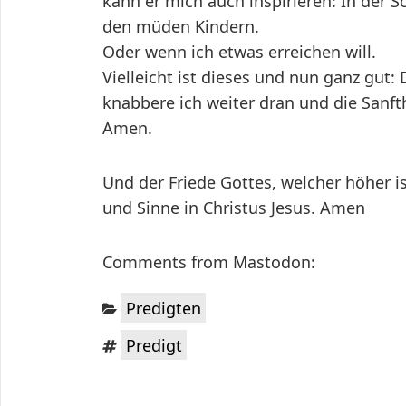
kann er mich auch inspirieren: In der S
den müden Kindern.
Oder wenn ich etwas erreichen will.
Vielleicht ist dieses und nun ganz gut:
knabbere ich weiter dran und die Sanft
Amen.
Und der Friede Gottes, welcher höher i
und Sinne in Christus Jesus. Amen
Comments from Mastodon:
Kategorien:
Predigten
Schlagwörter:
Predigt