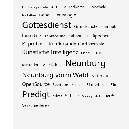
Fediverse
Funkwhale
Familiengottesdienst
FediLZ
Gebet
Genealogie
Fürbitten
Gottesdienst
Grundschule
Humhub
interaktiv
KI Häppchen
Kahoot
Jahreslosung
KI probiert
Konfirmanden
Krippenspiel
Künstliche Intelligenz
Links
Lieder
Neunburg
Mastodon
Mittelschule
Neunburg vorm Wald
Nittenau
OpenSource
Peertube
Pfarrerbild im Film
Pfarramt
Predigt
Schule
privat
Taufe
Springerstelle
Verschiedenes