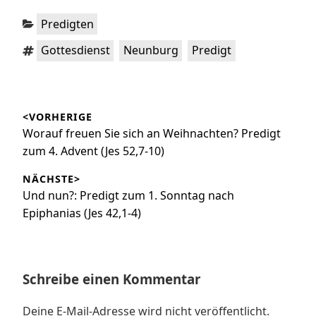
Kategorien:
Predigten
Schlagwörter:
,
,
Gottesdienst
Neunburg
Predigt
Beitragsnavigation
<VORHERIGE
Vorheriger
Worauf freuen Sie sich an Weihnachten? Predigt
Beitrag:
zum 4. Advent (Jes 52,7-10)
NÄCHSTE>
Nächster
Und nun?: Predigt zum 1. Sonntag nach
Beitrag:
Epiphanias (Jes 42,1-4)
Schreibe einen Kommentar
Deine E-Mail-Adresse wird nicht veröffentlicht.