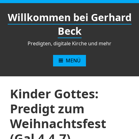
Zum
Inhalt
Willkommen bei Gerhard
springen
Beck
Predigten, digitale Kirche und mehr
MENÜ
Kinder Gottes:
Predigt zum
Weihnachtsfest
(Gal 4,4-7)