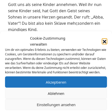
Gott uns als seine Kinder annehmen. Weil ihr nun
seine Kinder seid, hat Gott den Geist seines
Sohnes in unsere Herzen gesandt. Der ruft: „Abba,
Vater“! Du bist also kein Sklave mehr,sondern ein
mündiges Kind.
Das ist die Bedeutung von Weihnachten für Jesus:
Cookie-Zustimmung
Dass Gott seinen Sohn schickt, damit wir vom
verwalten
Gesetz, von den Regeln frei werden. Damit wir auf
Um dir ein optimales Erlebnis zu bieten, verwenden wir Technologien wie
Gottes Liebe vertrauen können, damit wir merken
Cookies, um Geräteinformationen zu speichern und/oder darauf
zuzugreifen. Wenn du diesen Technologien zustimmst, können wir Daten
und aussprechen können: Gott, du bist unser
wie das Surfverhalten oder eindeutige IDs auf dieser Website
Vater. Anders gesagt: Dass wir keine Sklaven des
verarbeiten. Wenn du deine Zustimmung nicht erteilst oder zurückziehst,
können bestimmte Merkmale und Funktionen beeinträchtigt werden.
Gesetzes mehr sind, sondern mündige Kinder.
Das alles geht nur durch das Leben von Jesus, der
Akzeptieren
uns Gott so verständlich machen konnte, wie kein
Mensch vor ihm. Der die Liebe Gottes konsequent
Ablehnen
gelebt hat und der von den Toten auferstanden
ist.
Einstellungen ansehen