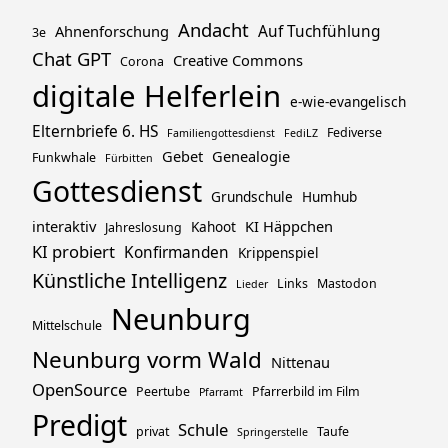
Andacht
Ahnenforschung
Auf Tuchfühlung
3e
Chat GPT
Creative Commons
Corona
digitale Helferlein
e-wie-evangelisch
Elternbriefe 6. HS
Fediverse
Familiengottesdienst
FediLZ
Gebet
Genealogie
Funkwhale
Fürbitten
Gottesdienst
Grundschule
Humhub
interaktiv
KI Häppchen
Kahoot
Jahreslosung
KI probiert
Konfirmanden
Krippenspiel
Künstliche Intelligenz
Links
Mastodon
Lieder
Neunburg
Mittelschule
Neunburg vorm Wald
Nittenau
OpenSource
Peertube
Pfarrerbild im Film
Pfarramt
Predigt
Schule
privat
Taufe
Springerstelle