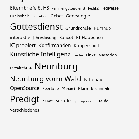
Elternbriefe 6. HS
Fediverse
Familiengottesdienst
FediLZ
Gebet
Genealogie
Funkwhale
Fürbitten
Gottesdienst
Grundschule
Humhub
interaktiv
KI Häppchen
Kahoot
Jahreslosung
KI probiert
Konfirmanden
Krippenspiel
Künstliche Intelligenz
Links
Mastodon
Lieder
Neunburg
Mittelschule
Neunburg vorm Wald
Nittenau
OpenSource
Peertube
Pfarrerbild im Film
Pfarramt
Predigt
Schule
privat
Taufe
Springerstelle
Verschiedenes