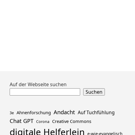
Zum
Auf der Webseite suchen
Footer
Suchen
springen
Andacht
Ahnenforschung
Auf Tuchfühlung
3e
Chat GPT
Creative Commons
Corona
digitale Helferlein
e-wie-evangelisch