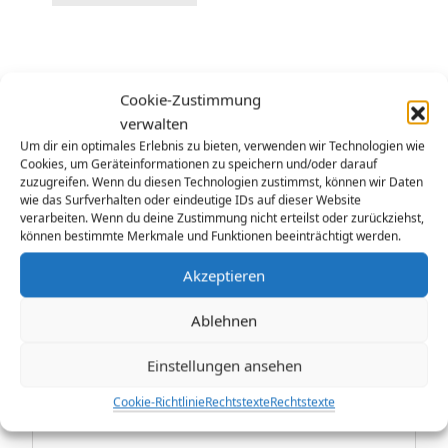
Beitragsnavigation
<VORHERIGE
Cookie-Zustimmung
Vorheriger
Christlich vorleben – Predigt zu Philipper 2,1-4 (7.
verwalten
Beitrag:
Sonntag nach Trinitatis)
Um dir ein optimales Erlebnis zu bieten, verwenden wir Technologien wie
Cookies, um Geräteinformationen zu speichern und/oder darauf
NÄCHSTE>
zuzugreifen. Wenn du diesen Technologien zustimmst, können wir Daten
Nächster
Ein Smartphone, aber keine digitale Kompetenz
wie das Surfverhalten oder eindeutige IDs auf dieser Website
Beitrag:
verarbeiten. Wenn du deine Zustimmung nicht erteilst oder zurückziehst,
können bestimmte Merkmale und Funktionen beeinträchtigt werden.
Akzeptieren
Schreibe einen Kommentar
Ablehnen
Deine E-Mail-Adresse wird nicht veröffentlicht.
Erforderliche Felder sind mit
*
markiert
Einstellungen ansehen
Kommentar
*
Cookie-Richtlinie
Rechtstexte
Rechtstexte