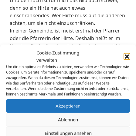
Und dennoch ist für mich das Bild auch schwer,
denn so ein Hirte hat auch etwas
einschränkendes. Wer Hirte muss auf die anderen
achten, um sie nicht einzuschränken.
In einer Gemeinde, ist meist erstmal der Pfarrer
oder die Pfarrerin der Hirte. Deshalb heißt er im
Norden „Pastor“ und auch im Englischen spricht
Cookie-Zustimmung
man von „pastoral care“ für die Seelsorge. Und
verwalten
auch der Pfarrer, der Hirte, braucht Leute, die ihn
Um dir ein optimales Erlebnis zu bieten, verwenden wir Technologien wie
wiederum leiten. Sozusagen eigene Hirten.
Cookies, um Geräteinformationen zu speichern und/oder darauf
Da geht es erstmal darum die Gemeinde
zuzugreifen. Wenn du diesen Technologien zustimmst, können wir Daten
wie das Surfverhalten oder eindeutige IDs auf dieser Website
kennenzulernen, wen kann ich wann fragen?
verarbeiten. Wenn du deine Zustimmung nicht erteilst oder zurückziehst,
Und wenn man das weiß, dann ist es ganz wichtig
können bestimmte Merkmale und Funktionen beeinträchtigt werden.
zu hören: Wer braucht einen Besuch, was steht
Akzeptieren
gerade an, was ist gerade wichtig? Als Pfarrer hat
man nicht mit allen Gemeindegliedern Kontakt,
Ablehnen
man hat auch viel Papierkram und dann ist es gut,
dass es Gemeindeglieder gibt, die Hinweise geben
Einstellungen ansehen