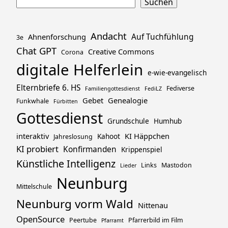
Footer
Suchen
springen
Andacht
Ahnenforschung
Auf Tuchfühlung
3e
Chat GPT
Creative Commons
Corona
digitale Helferlein
e-wie-evangelisch
Elternbriefe 6. HS
Fediverse
Familiengottesdienst
FediLZ
Gebet
Genealogie
Funkwhale
Fürbitten
Gottesdienst
Grundschule
Humhub
interaktiv
KI Häppchen
Kahoot
Jahreslosung
KI probiert
Konfirmanden
Krippenspiel
Künstliche Intelligenz
Links
Mastodon
Lieder
Neunburg
Mittelschule
Neunburg vorm Wald
Nittenau
OpenSource
Peertube
Pfarrerbild im Film
Pfarramt