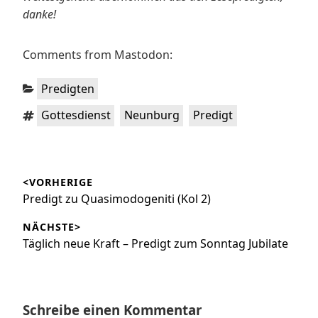
danke!
Comments from Mastodon:
Kategorien:
Predigten
Schlagwörter:
,
,
Gottesdienst
Neunburg
Predigt
Beitragsnavigation
<VORHERIGE
Vorheriger
Predigt zu Quasimodogeniti (Kol 2)
Beitrag:
NÄCHSTE>
Nächster
Täglich neue Kraft – Predigt zum Sonntag Jubilate
Beitrag:
Schreibe einen Kommentar