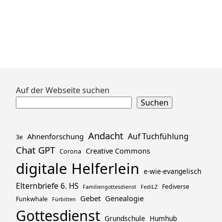
Zum
Auf der Webseite suchen
Footer
Suchen
springen
Andacht
Ahnenforschung
Auf Tuchfühlung
3e
Chat GPT
Creative Commons
Corona
digitale Helferlein
e-wie-evangelisch
Elternbriefe 6. HS
Fediverse
Familiengottesdienst
FediLZ
Gebet
Genealogie
Funkwhale
Fürbitten
Gottesdienst
Grundschule
Humhub