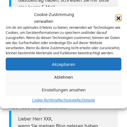
Gastbeitrag haben, schreiben Sie mir bitte
eine kurze E-Mail.
Cookie-Zustimmung
verwalten
Ich freue mich auf die Zusammenarbeit.
Um dir ein optimales Erlebnis zu bieten, verwenden wir Technologien wie
Cookies, um Geräteinformationen zu speichern und/oder darauf
zuzugreifen. Wenn du diesen Technologien zustimmst, können wir Daten
—
wie das Surfverhalten oder eindeutige IDs auf dieser Website
verarbeiten. Wenn du deine Zustimmung nicht erteilst oder zurückziehst,
Viele Grüße
können bestimmte Merkmale und Funktionen beeinträchtigt werden.
Akzeptieren
Dominik XXX
Redakteur bei XXX
Ablehnen
Hamburg, Deutschland
Einstellungen ansehen
Erst dache ich mir: Ignorieren. Dann dachte ich
mir: He, vielleicht kann er ja was interessantes?
Cookie-Richtlinie
Rechtstexte
Rechtstexte
Also habe ich geantwortet:
Lieber Herr XXX,
wenn Sie meinen Blog gelesen haben,