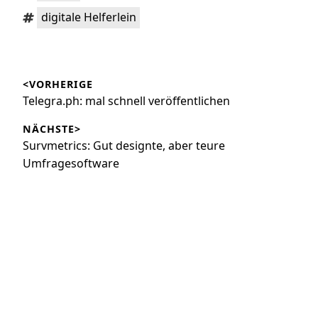
Schlagwörter:
digitale Helferlein
Beitragsnavigation
<VORHERIGE
Vorheriger
Telegra.ph: mal schnell veröffentlichen
Beitrag:
NÄCHSTE>
Nächster
Survmetrics: Gut designte, aber teure
Beitrag:
Umfragesoftware