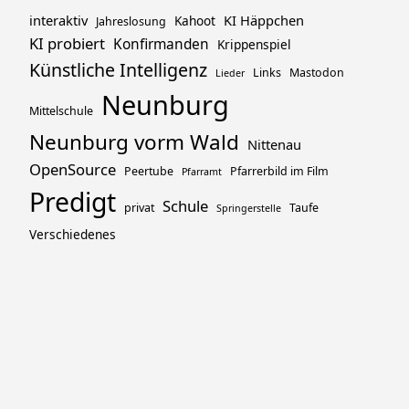
interaktiv
KI Häppchen
Kahoot
Jahreslosung
KI probiert
Konfirmanden
Krippenspiel
Künstliche Intelligenz
Links
Mastodon
Lieder
Neunburg
Mittelschule
Neunburg vorm Wald
Nittenau
OpenSource
Peertube
Pfarrerbild im Film
Pfarramt
Predigt
Schule
privat
Taufe
Springerstelle
Verschiedenes