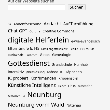
Zum
Auf der Webseite suchen
Footer
Suchen
springen
Andacht
Ahnenforschung
Auf Tuchfühlung
3e
Chat GPT
Creative Commons
Corona
digitale Helferlein
e-wie-evangelisch
Elternbriefe 6. HS
Fediverse
Familiengottesdienst
FediLZ
Gebet
Genealogie
Funkwhale
Fürbitten
Gottesdienst
Grundschule
Humhub
interaktiv
KI Häppchen
Kahoot
Jahreslosung
KI probiert
Konfirmanden
Krippenspiel
Künstliche Intelligenz
Links
Mastodon
Lieder
Neunburg
Mittelschule
Neunburg vorm Wald
Nittenau