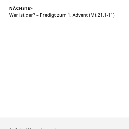
Beitrag:
NÄCHSTE>
Nächster
Wer ist der? – Predigt zum 1. Advent (Mt 21,1-11)
Beitrag: