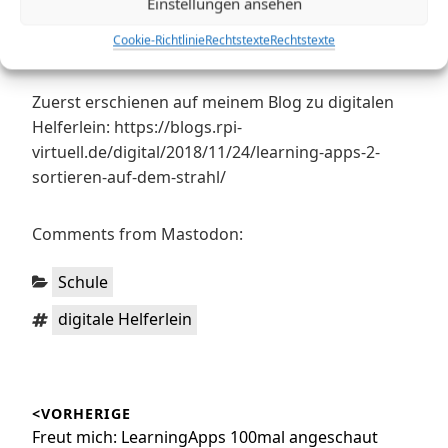
Einstellungen ansehen
Cookie-Richtlinie
Rechtstexte
Rechtstexte
Zuerst erschienen auf meinem Blog zu digitalen
Helferlein: https://blogs.rpi-
virtuell.de/digital/2018/11/24/learning-apps-2-
sortieren-auf-dem-strahl/
Comments from Mastodon:
Kategorien:
Schule
Schlagwörter:
digitale Helferlein
Beitragsnavigation
<VORHERIGE
Vorheriger
Freut mich: LearningApps 100mal angeschaut