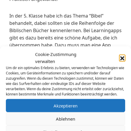
In der 5. Klasse habe ich das Thema “Bibel”
behandelt, dabei sollten sie die Reihenfolge der
Biblischen Bücher kennenlernen. Bei Learningapps
gibt es dazu bereits eine schöne Aufgabe, die ich
übernommen habe. Dazu muss man eine App
aussuchen und dann auf “ähnliche App erstellen”
Cookie-Zustimmung
(oder anderes)
verwalten
Um dir ein optimales Erlebnis zu bieten, verwenden wir Technologien wie
Cookies, um Geräteinformationen zu speichern und/oder darauf
Aufgabe ist es, die biblischen Bücher des NT auf
zuzugreifen. Wenn du diesen Technologien zustimmst, können wir Daten
einem Zahlenstrahl zu sortieren.
wie das Surfverhalten oder eindeutige IDs auf dieser Website
verarbeiten. Wenn du deine Zustimmung nicht erteilst oder zurückziehst,
können bestimmte Merkmale und Funktionen beeinträchtigt werden.
Ich habe es auch mit dem Alten Testament
Akzeptieren
machen lassen, jedoch sind das zu viele Bücher
zum praktischen Arbeiten.
Ablehnen