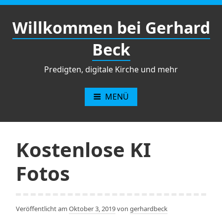
Zum
Inhalt
Willkommen bei Gerhard
springen
Beck
Predigten, digitale Kirche und mehr
MENÜ
Kostenlose KI
Fotos
Veröffentlicht am
Oktober 3, 2019
von
gerhardbeck