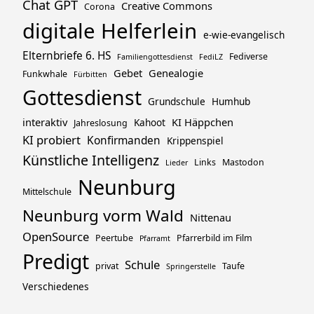
Chat GPT
Creative Commons
Corona
digitale Helferlein
e-wie-evangelisch
Elternbriefe 6. HS
Fediverse
Familiengottesdienst
FediLZ
Gebet
Genealogie
Funkwhale
Fürbitten
Gottesdienst
Grundschule
Humhub
interaktiv
KI Häppchen
Kahoot
Jahreslosung
KI probiert
Konfirmanden
Krippenspiel
Künstliche Intelligenz
Links
Mastodon
Lieder
Neunburg
Mittelschule
Neunburg vorm Wald
Nittenau
OpenSource
Peertube
Pfarrerbild im Film
Pfarramt
Predigt
Schule
privat
Taufe
Springerstelle
Verschiedenes