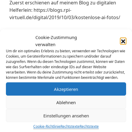
Zuerst erschienen auf meinem Blog zu digitalen
Helferlein: https://blogs.rpi-
virtuell.de/digital/2019/10/03/kostenlose-ai-fotos/
Comments from Mastodon:
Cookie-Zustimmung
verwalten
Kategorien:
Schule
Um dir ein optimales Erlebnis zu bieten, verwenden wir Technologien wie
Cookies, um Geräteinformationen zu speichern und/oder darauf
Schlagwörter:
digitale Helferlein
zuzugreifen. Wenn du diesen Technologien zustimmst, können wir Daten
wie das Surfverhalten oder eindeutige IDs auf dieser Website
verarbeiten. Wenn du deine Zustimmung nicht erteilst oder zurückziehst,
Beitragsnavigation
können bestimmte Merkmale und Funktionen beeinträchtigt werden.
<VORHERIGE
Akzeptieren
Vorheriger
Sommerpause…
Beitrag:
Ablehnen
NÄCHSTE>
Nächster
Linkhinweis: digitale-relitanten und relichat
Einstellungen ansehen
Beitrag:
Cookie-Richtlinie
Rechtstexte
Rechtstexte