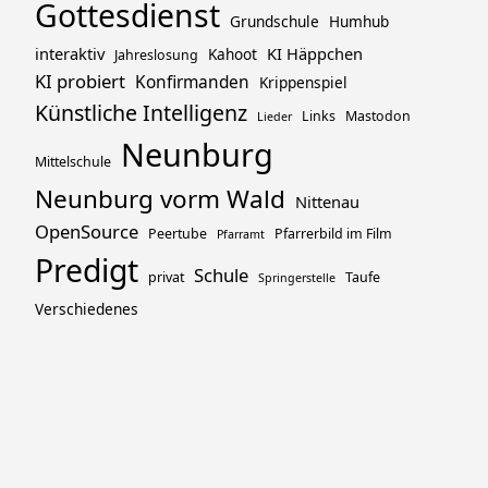
Gottesdienst
Grundschule
Humhub
interaktiv
KI Häppchen
Kahoot
Jahreslosung
KI probiert
Konfirmanden
Krippenspiel
Künstliche Intelligenz
Links
Mastodon
Lieder
Neunburg
Mittelschule
Neunburg vorm Wald
Nittenau
OpenSource
Peertube
Pfarrerbild im Film
Pfarramt
Predigt
Schule
privat
Taufe
Springerstelle
Verschiedenes