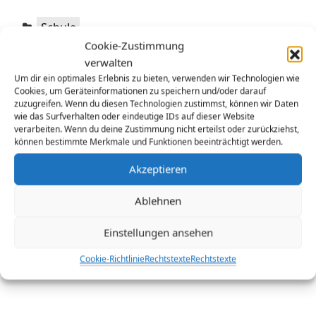
Kategorien:
Schule
Cookie-Zustimmung
Schlagwörter:
digitale Helferlein
verwalten
Um dir ein optimales Erlebnis zu bieten, verwenden wir Technologien wie
Cookies, um Geräteinformationen zu speichern und/oder darauf
Beitragsnavigation
zuzugreifen. Wenn du diesen Technologien zustimmst, können wir Daten
wie das Surfverhalten oder eindeutige IDs auf dieser Website
<VORHERIGE
verarbeiten. Wenn du deine Zustimmung nicht erteilst oder zurückziehst,
Vorheriger
Ein Film, der Mut macht. Predigt zu Offb 1,9-18
können bestimmte Merkmale und Funktionen beeinträchtigt werden.
Beitrag:
NÄCHSTE>
Akzeptieren
Nächster
Überblick über H5P
Beitrag:
Ablehnen
Einstellungen ansehen
Cookie-Richtlinie
Rechtstexte
Rechtstexte