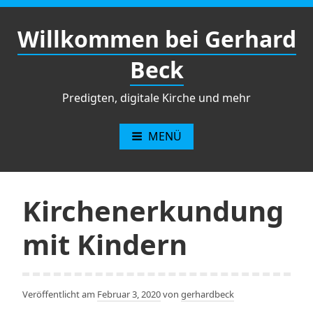
Zum
Inhalt
Willkommen bei Gerhard
springen
Beck
Predigten, digitale Kirche und mehr
MENÜ
Kirchenerkundung
mit Kindern
Veröffentlicht am
Februar 3, 2020
von
gerhardbeck