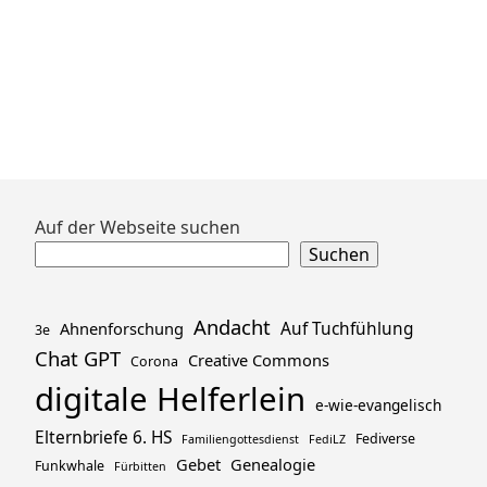
Zum
Auf der Webseite suchen
Footer
Suchen
springen
Andacht
Ahnenforschung
Auf Tuchfühlung
3e
Chat GPT
Creative Commons
Corona
digitale Helferlein
e-wie-evangelisch
Elternbriefe 6. HS
Fediverse
Familiengottesdienst
FediLZ
Gebet
Genealogie
Funkwhale
Fürbitten