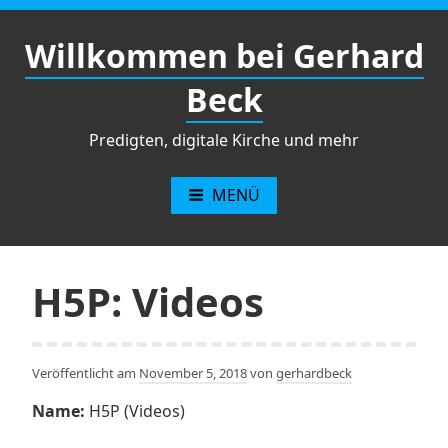
Zum
Inhalt
Willkommen bei Gerhard
springen
Beck
Predigten, digitale Kirche und mehr
MENÜ
H5P: Videos
Veröffentlicht am
November 5, 2018
von
gerhardbeck
Name:
H5P (Videos)