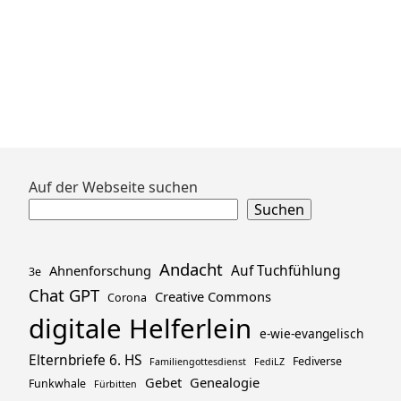
Zum
Auf der Webseite suchen
Footer
Suchen
springen
Andacht
Ahnenforschung
Auf Tuchfühlung
3e
Chat GPT
Creative Commons
Corona
digitale Helferlein
e-wie-evangelisch
Elternbriefe 6. HS
Fediverse
Familiengottesdienst
FediLZ
Gebet
Genealogie
Funkwhale
Fürbitten