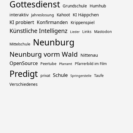
Gottesdienst
Grundschule
Humhub
interaktiv
KI Häppchen
Kahoot
Jahreslosung
KI probiert
Konfirmanden
Krippenspiel
Künstliche Intelligenz
Links
Mastodon
Lieder
Neunburg
Mittelschule
Neunburg vorm Wald
Nittenau
OpenSource
Peertube
Pfarrerbild im Film
Pfarramt
Predigt
Schule
privat
Taufe
Springerstelle
Verschiedenes