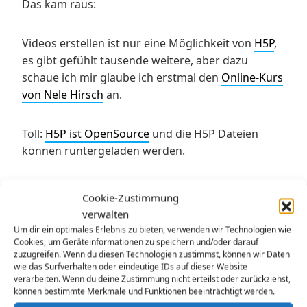
Das kam raus:
Videos erstellen ist nur eine Möglichkeit von
H5P
,
es gibt gefühlt tausende weitere, aber dazu
schaue ich mir glaube ich erstmal den
Online-Kurs
von Nele Hirsch
an.
Toll:
H5P ist OpenSource
und die H5P Dateien
können runtergeladen werden.
Praktisch angewandt:
Cookie-Zustimmung
verwalten
Mit H5P habe ich ein Video für meine Schülerinnen
Um dir ein optimales Erlebnis zu bieten, verwenden wir Technologien wie
Cookies, um Geräteinformationen zu speichern und/oder darauf
und Schüler zum Geburtstag von Samuel Koch
zuzugreifen. Wenn du diesen Technologien zustimmst, können wir Daten
erstellt.
wie das Surfverhalten oder eindeutige IDs auf dieser Website
verarbeiten. Wenn du deine Zustimmung nicht erteilst oder zurückziehst,
können bestimmte Merkmale und Funktionen beeinträchtigt werden.
Hier der direkte Link zur Datei bei
H5P.org
: