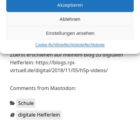
Akzeptieren
https://h5p.org/node/328797
Ablehnen
Einstellungen ansehen
Cookie-Richtlinie
Rechtstexte
Rechtstexte
Zuerst erschienen auf meinem Blog zu digitalen
Helferlein: https://blogs.rpi-
virtuell.de/digital/2018/11/05/h5p-videos/
Comments from Mastodon:
Kategorien:
Schule
Schlagwörter:
digitale Helferlein
Beitragsnavigation