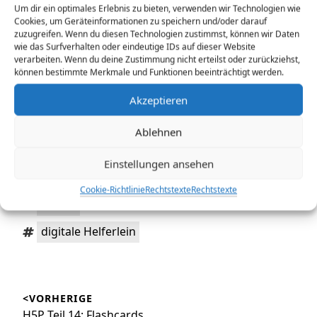
Um dir ein optimales Erlebnis zu bieten, verwenden wir Technologien wie
Cookies, um Geräteinformationen zu speichern und/oder darauf
zuzugreifen. Wenn du diesen Technologien zustimmst, können wir Daten
Spass hat es auf jeden Fall gemacht: Also sehr
wie das Surfverhalten oder eindeutige IDs auf dieser Website
lohnenswert
verarbeiten. Wenn du deine Zustimmung nicht erteilst oder zurückziehst,
können bestimmte Merkmale und Funktionen beeinträchtigt werden.
Zuerst erschienen auf meinem Blog zu digitalen
Akzeptieren
Helferlein: https://blogs.rpi-
virtuell.de/digital/2019/07/08/fakechats-getestet/
Ablehnen
Einstellungen ansehen
Comments from Mastodon:
Cookie-Richtlinie
Rechtstexte
Rechtstexte
Kategorien:
Schule
Schlagwörter:
digitale Helferlein
Beitragsnavigation
<VORHERIGE
Vorheriger
H5P Teil 14: Flashcards