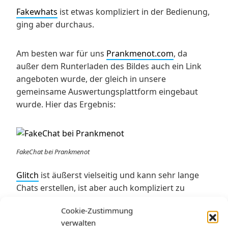
Fakewhats
ist etwas kompliziert in der Bedienung,
ging aber durchaus.
Am besten war für uns
Prankmenot.com
, da
außer dem Runterladen des Bildes auch ein Link
angeboten wurde, der gleich in unsere
gemeinsame Auswertungsplattform eingebaut
wurde. Hier das Ergebnis:
FakeChat bei Prankmenot
Glitch
ist äußerst vielseitig und kann sehr lange
Chats erstellen, ist aber auch kompliziert zu
erklären. Der Lehrer braucht technisches Wissen
Cookie-Zustimmung
(mindestens HTML) und die Schüler viel Zeit. Zwei
verwalten
Stunden reichten meinen Mittelschülern nicht.