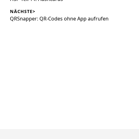
Beitrag:
NÄCHSTE>
Nächster
QRSnapper: QR-Codes ohne App aufrufen
Beitrag: