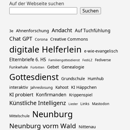
Zum
Auf der Webseite suchen
Footer
Suchen
springen
Andacht
Ahnenforschung
Auf Tuchfühlung
3e
Chat GPT
Creative Commons
Corona
digitale Helferlein
e-wie-evangelisch
Elternbriefe 6. HS
Fediverse
Familiengottesdienst
FediLZ
Gebet
Genealogie
Funkwhale
Fürbitten
Gottesdienst
Grundschule
Humhub
interaktiv
KI Häppchen
Kahoot
Jahreslosung
KI probiert
Konfirmanden
Krippenspiel
Künstliche Intelligenz
Links
Mastodon
Lieder
Neunburg
Mittelschule
Neunburg vorm Wald
Nittenau