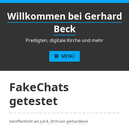
Zum
Inhalt
Willkommen bei Gerhard
springen
Beck
Predigten, digitale Kirche und mehr
MENÜ
FakeChats
getestet
Veröffentlicht am
Juli 8, 2019
von
gerhardbeck