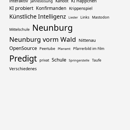
interaktiv
KI Häppchen
Kahoot
Jahreslosung
KI probiert
Konfirmanden
Krippenspiel
Künstliche Intelligenz
Links
Mastodon
Lieder
Neunburg
Mittelschule
Neunburg vorm Wald
Nittenau
OpenSource
Peertube
Pfarrerbild im Film
Pfarramt
Predigt
Schule
privat
Taufe
Springerstelle
Verschiedenes