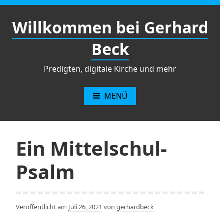
Zum
Inhalt
Willkommen bei Gerhard
springen
Beck
Predigten, digitale Kirche und mehr
MENÜ
Ein Mittelschul-
Psalm
Veröffentlicht am
Juli 26, 2021
von
gerhardbeck