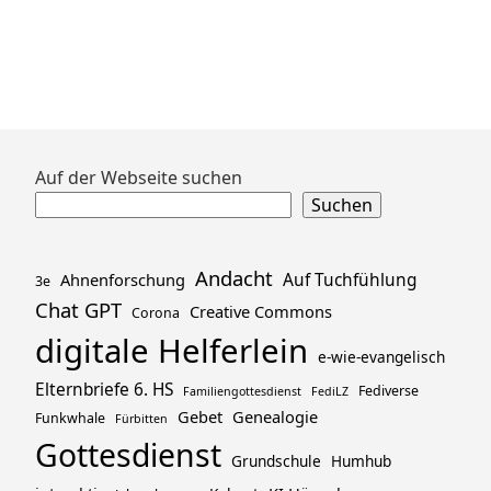
Zum
Auf der Webseite suchen
Footer
Suchen
springen
Andacht
Ahnenforschung
Auf Tuchfühlung
3e
Chat GPT
Creative Commons
Corona
digitale Helferlein
e-wie-evangelisch
Elternbriefe 6. HS
Fediverse
Familiengottesdienst
FediLZ
Gebet
Genealogie
Funkwhale
Fürbitten
Gottesdienst
Grundschule
Humhub