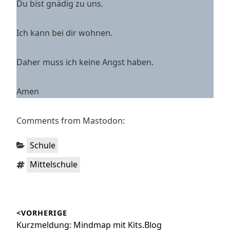
Du bist gnädig zu uns.
Ich kann bei dir wohnen.
Daher muss ich keine Angst haben.
Amen
Comments from Mastodon:
Kategorien:
Schule
Schlagwörter:
Mittelschule
Beitragsnavigation
<VORHERIGE
Vorheriger
Kurzmeldung: Mindmap mit Kits.Blog