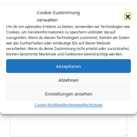
Beitrag:
NÄCHSTE>
Cookie-Zustimmung
Nächster
Andacht zum 11. Sonntag nach Trinitatis (Bibeltext:
verwalten
Beitrag:
Eph 2,4-10)
Um dir ein optimales Erlebnis zu bieten, verwenden wir Technologien wie
Cookies, um Geräteinformationen zu speichern und/oder darauf
zuzugreifen. Wenn du diesen Technologien zustimmst, können wir Daten
wie das Surfverhalten oder eindeutige IDs auf dieser Website
verarbeiten. Wenn du deine Zustimmung nicht erteilst oder zurückziehst,
Schreibe einen Kommentar
können bestimmte Merkmale und Funktionen beeinträchtigt werden.
Akzeptieren
Deine E-Mail-Adresse wird nicht veröffentlicht.
Erforderliche Felder sind mit
*
markiert
Ablehnen
Kommentar
*
Einstellungen ansehen
Cookie-Richtlinie
Rechtstexte
Rechtstexte