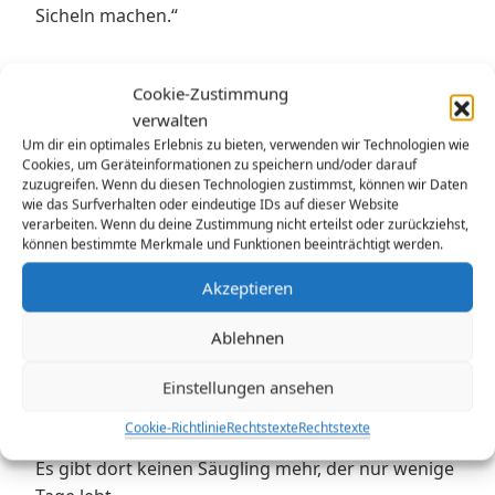
Sicheln machen.“
Genauso visionär ist eine Vision aus dem Buch
Cookie-Zustimmung
Jesaja, die später dann auch in der Offenbarung
verwalten
aufgegriffen wurde. Sie beschreibt den neuen
Um dir ein optimales Erlebnis zu bieten, verwenden wir Technologien wie
Himmel und die neue Erde, die Gott schafft.
Cookies, um Geräteinformationen zu speichern und/oder darauf
zuzugreifen. Wenn du diesen Technologien zustimmst, können wir Daten
wie das Surfverhalten oder eindeutige IDs auf dieser Website
Dort heißt es dann:
verarbeiten. Wenn du deine Zustimmung nicht erteilst oder zurückziehst,
können bestimmte Merkmale und Funktionen beeinträchtigt werden.
Seht, ich schaffe einen neuen Himmel und eine
Akzeptieren
neue Erde.
Ablehnen
Man wird dort niemanden mehr weinen hören, die
Einstellungen ansehen
Klage ist für immer verstummt.
Cookie-Richtlinie
Rechtstexte
Rechtstexte
Es gibt dort keinen Säugling mehr, der nur wenige