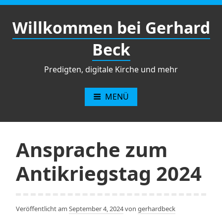
Zum
Inhalt
Willkommen bei Gerhard
springen
Beck
Predigten, digitale Kirche und mehr
MENÜ
Ansprache zum
Antikriegstag 2024
Veröffentlicht am
September 4, 2024
von
gerhardbeck