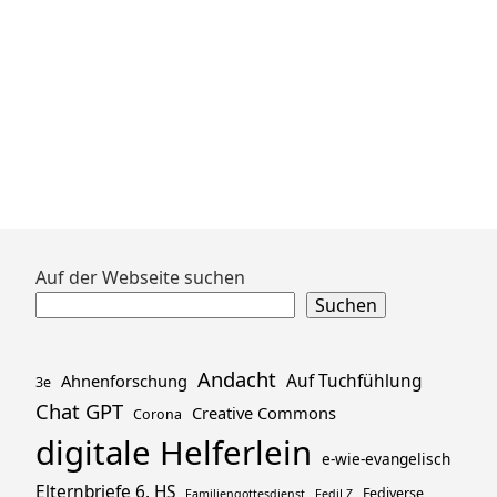
Zum
Auf der Webseite suchen
Footer
Suchen
springen
Andacht
Ahnenforschung
Auf Tuchfühlung
3e
Chat GPT
Creative Commons
Corona
digitale Helferlein
e-wie-evangelisch
Elternbriefe 6. HS
Fediverse
Familiengottesdienst
FediLZ