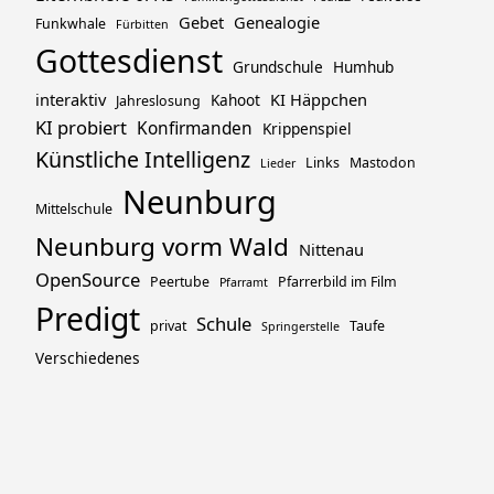
Gebet
Genealogie
Funkwhale
Fürbitten
Gottesdienst
Grundschule
Humhub
interaktiv
KI Häppchen
Kahoot
Jahreslosung
KI probiert
Konfirmanden
Krippenspiel
Künstliche Intelligenz
Links
Mastodon
Lieder
Neunburg
Mittelschule
Neunburg vorm Wald
Nittenau
OpenSource
Peertube
Pfarrerbild im Film
Pfarramt
Predigt
Schule
privat
Taufe
Springerstelle
Verschiedenes