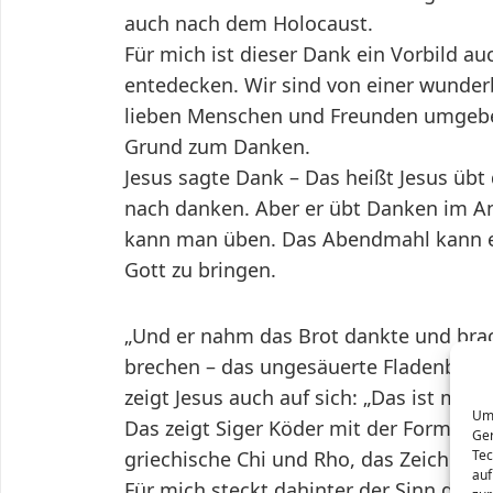
auch nach dem Holocaust.
Für mich ist dieser Dank ein Vorbild 
entedecken. Wir sind von einer wunder
lieben Menschen und Freunden umgebe
Grund zum Danken.
Jesus sagte Dank – Das heißt Jesus üb
nach danken. Aber er übt Danken im An
kann man üben. Das Abendmahl kann e
Gott zu bringen.
„Und er nahm das Brot dankte und brach
brechen – das ungesäuerte Fladenbrot
zeigt Jesus auch auf sich: „Das ist mei
Um 
Das zeigt Siger Köder mit der Form der 
Ger
griechische Chi und Rho, das Zeichen fü
Tec
auf
Für mich steckt dahinter der Sinn des T