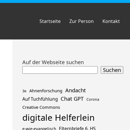
Startseite
Zur Person
Kontakt
Zum
Auf der Webseite suchen
Footer
Suchen
springen
Andacht
Ahnenforschung
3e
Chat GPT
Auf Tuchfühlung
Corona
Creative Commons
digitale Helferlein
Elternbriefe 6. HS
e-wie-evangelisch