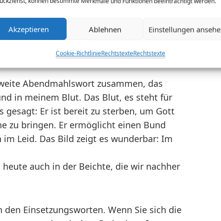
ückziehst, können bestimmte Merkmale und Funktionen beeinträchtigt werden.
 kommen konnte. Weil Jesus gelitten hat,
Und mir persönlich geht es so: Das Jesus
Akzeptieren
Ablehnen
Einstellungen anseh
nnt, bringt mir Gott nahe, wenn er so weit
Cookie-Richtlinie
Rechtstexte
Rechtstexte
 zweite Abendmahlswort zusammen, das
nd in meinem Blut. Das Blut, es steht für
s gesagt: Er ist bereit zu sterben, um Gott
e zu bringen. Er ermöglicht einen Bund
im Leid. Das Bild zeigt es wunderbar: Im
d heute auch in der Beichte, die wir nachher
in den Einsetzungsworten. Wenn Sie sich die