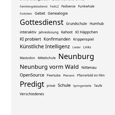
Fediverse
Funkwhale
Familiengottesdienst
FediLZ
Gebet
Genealogie
Fürbitten
Gottesdienst
Grundschule
Humhub
interaktiv
KI Häppchen
Kahoot
Jahreslosung
KI probiert
Konfirmanden
Krippenspiel
Künstliche Intelligenz
Links
Lieder
Neunburg
Mastodon
Mittelschule
Neunburg vorm Wald
Nittenau
OpenSource
Peertube
Pfarrerbild im Film
Pfarramt
Predigt
Schule
privat
Taufe
Springerstelle
Verschiedenes