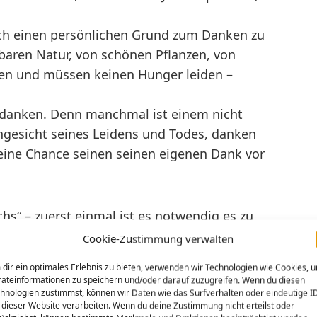
auch einen persönlichen Grund zum Danken zu
baren Natur, von schönen Pflanzen, von
n und müssen keinen Hunger leiden –
t danken. Denn manchmal ist einem nicht
gesicht seines Leidens und Todes, danken
ine Chance seinen seinen eigenen Dank vor
s“ – zuerst einmal ist es notwendig es zu
 kann nur gebrochen werden. Aber dann
Cookie-Zustimmung verwalten
n Leib“ – Jesus selbst wird gebrochen werden.
dir ein optimales Erlebnis zu bieten, verwenden wir Technologien wie Cookies, 
Brotstücke. Dahinter versteckt sich das
äteinformationen zu speichern und/oder darauf zuzugreifen. Wenn du diesen
r Christus.
hnologien zustimmst, können wir Daten wie das Surfverhalten oder eindeutige I
 dieser Website verarbeiten. Wenn du deine Zustimmung nicht erteilst oder
odes Jesu: Ich glaube Jesus ist gestorben,