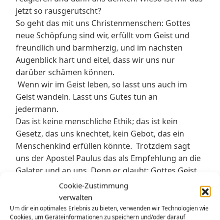
jetzt so rausgerutscht?
So geht das mit uns Christenmenschen: Gottes
neue Schöpfung sind wir, erfüllt vom Geist und
freundlich und barmherzig, und im nächsten
Augenblick hart und eitel, dass wir uns nur
darüber schämen können.
Wenn wir im Geist leben, so lasst uns auch im
Geist wandeln. Lasst uns Gutes tun an
jedermann.
Das ist keine menschliche Ethik; das ist kein
Gesetz, das uns knechtet, kein Gebot, das ein
Menschenkind erfüllen könnte. Trotzdem sagt
uns der Apostel Paulus das als Empfehlung an die
Galater und an uns. Denn er glaubt: Gottes Geist
kann’s tun – durch uns. Auch wenn wir’s uns nicht
Cookie-Zustimmung
zutrauen, Gottes Geist dürfen wir’s ruhig
verwalten
zutrauen. Er macht uns zu neuen Menschen.
Um dir ein optimales Erlebnis zu bieten, verwenden wir Technologien wie
Cookies, um Geräteinformationen zu speichern und/oder darauf
Liebe Brüder, schreibt Paulus,