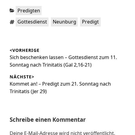
Kategorien:
Predigten
Schlagwörter:
,
,
Gottesdienst
Neunburg
Predigt
Beitragsnavigation
<VORHERIGE
Vorheriger
Sich beschenken lassen – Gottesdienst zum 11.
Beitrag:
Sonntag nach Trinitatis (Gal 2,16-21)
NÄCHSTE>
Nächster
Kommet an! – Predigt zum 21. Sonntag nach
Beitrag:
Trinitatis (Jer 29)
Schreibe einen Kommentar
Deine E-Mail-Adresse wird nicht veröffentlicht.