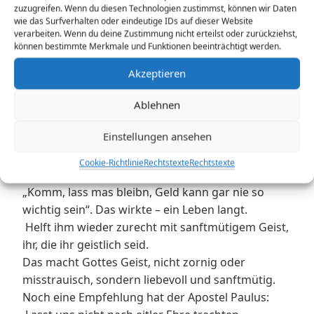
zuzugreifen. Wenn du diesen Technologien zustimmst, können wir Daten
wenn ein Mensch etwa von einer Verfehlung
wie das Surfverhalten oder eindeutige IDs auf dieser Website
ereilt wird,
verarbeiten. Wenn du deine Zustimmung nicht erteilst oder zurückziehst,
können bestimmte Merkmale und Funktionen beeinträchtigt werden.
so helft ihm wieder zurecht mit sanftmütigem
Geist,
Akzeptieren
ihr, die ihr geistlich seid.
Dabei musste ich an das Lied „Großvater“ von STS
Ablehnen
denken. Da beschreibt der Enkel, dass er als
Einstellungen ansehen
jugendlicher seinem Großvater Geld geklaut hat.
Der reagierte nur indem er ihn danach fragte und
Cookie-Richtlinie
Rechtstexte
Rechtstexte
als der es bestreitet, sagt der Großvater nur
„Komm, lass mas bleibn, Geld kann gar nie so
wichtig sein“. Das wirkte – ein Leben langt.
Helft ihm wieder zurecht mit sanftmütigem Geist,
ihr, die ihr geistlich seid.
Das macht Gottes Geist, nicht zornig oder
misstrauisch, sondern liebevoll und sanftmütig.
Noch eine Empfehlung hat der Apostel Paulus: