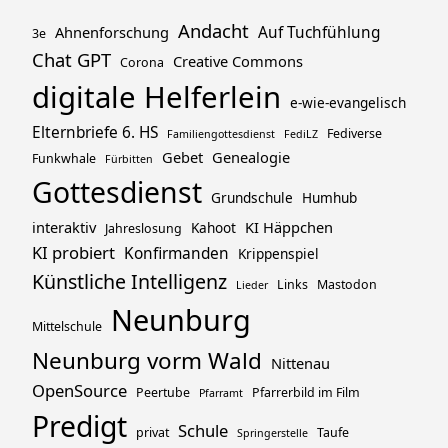
Andacht
Ahnenforschung
Auf Tuchfühlung
3e
Chat GPT
Creative Commons
Corona
digitale Helferlein
e-wie-evangelisch
Elternbriefe 6. HS
Fediverse
Familiengottesdienst
FediLZ
Gebet
Genealogie
Funkwhale
Fürbitten
Gottesdienst
Grundschule
Humhub
interaktiv
KI Häppchen
Kahoot
Jahreslosung
KI probiert
Konfirmanden
Krippenspiel
Künstliche Intelligenz
Links
Mastodon
Lieder
Neunburg
Mittelschule
Neunburg vorm Wald
Nittenau
OpenSource
Peertube
Pfarrerbild im Film
Pfarramt
Predigt
Schule
privat
Taufe
Springerstelle