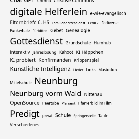
Creative Commons
Corona
digitale Helferlein
e-wie-evangelisch
Elternbriefe 6. HS
Fediverse
Familiengottesdienst
FediLZ
Gebet
Genealogie
Funkwhale
Fürbitten
Gottesdienst
Grundschule
Humhub
interaktiv
KI Häppchen
Kahoot
Jahreslosung
KI probiert
Konfirmanden
Krippenspiel
Künstliche Intelligenz
Links
Mastodon
Lieder
Neunburg
Mittelschule
Neunburg vorm Wald
Nittenau
OpenSource
Peertube
Pfarrerbild im Film
Pfarramt
Predigt
Schule
privat
Taufe
Springerstelle
Verschiedenes