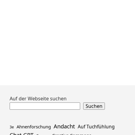
Zum
Auf der Webseite suchen
Footer
Suchen
springen
Andacht
Ahnenforschung
Auf Tuchfühlung
3e
Chat GPT