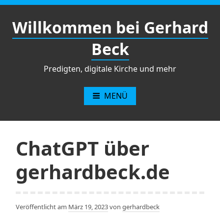
Zum
Inhalt
Willkommen bei Gerhard
springen
Beck
Predigten, digitale Kirche und mehr
MENÜ
ChatGPT über
gerhardbeck.de
Veröffentlicht am
März 19, 2023
von
gerhardbeck