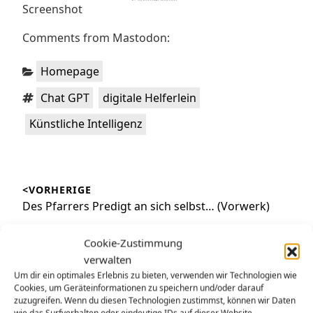
Screenshot
Comments from Mastodon:
Kategorien:
Homepage
Schlagwörter:
,
,
Chat GPT
digitale Helferlein
Künstliche Intelligenz
Beitragsnavigation
<VORHERIGE
Vorheriger
Des Pfarrers Predigt an sich selbst… (Vorwerk)
Beitrag:
NÄCHSTE>
Cookie-Zustimmung
Nächster
Die Stunde ist zu Ende…
verwalten
Beitrag:
Um dir ein optimales Erlebnis zu bieten, verwenden wir Technologien wie
Cookies, um Geräteinformationen zu speichern und/oder darauf
zuzugreifen. Wenn du diesen Technologien zustimmst, können wir Daten
wie das Surfverhalten oder eindeutige IDs auf dieser Website