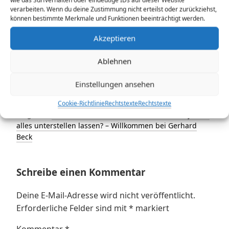
2 Kommentare zu „
ChatGPT über
verarbeiten. Wenn du deine Zustimmung nicht erteilst oder zurückziehst,
gerhardbeck.de
“
können bestimmte Merkmale und Funktionen beeinträchtigt werden.
Akzeptieren
Pingback:
ChatGPT über gerhardbeck.de 2: Wir sind eine
Ablehnen
Webseite mit Porno-Chat – Willkommen bei Gerhard
Beck
Einstellungen ansehen
Cookie-Richtlinie
Rechtstexte
Rechtstexte
Pingback:
Freies Erfinden mit ChatGPT3: Kann ich jedem
alles unterstellen lassen? – Willkommen bei Gerhard
Beck
Schreibe einen Kommentar
Deine E-Mail-Adresse wird nicht veröffentlicht.
Erforderliche Felder sind mit
*
markiert
Kommentar
*