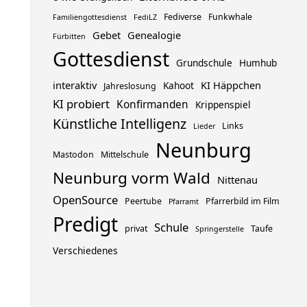
Fediverse
Funkwhale
Familiengottesdienst
FediLZ
Gebet
Genealogie
Fürbitten
Gottesdienst
Grundschule
Humhub
interaktiv
KI Häppchen
Kahoot
Jahreslosung
KI probiert
Konfirmanden
Krippenspiel
Künstliche Intelligenz
Links
Lieder
Neunburg
Mastodon
Mittelschule
Neunburg vorm Wald
Nittenau
OpenSource
Peertube
Pfarrerbild im Film
Pfarramt
Predigt
Schule
privat
Taufe
Springerstelle
Verschiedenes