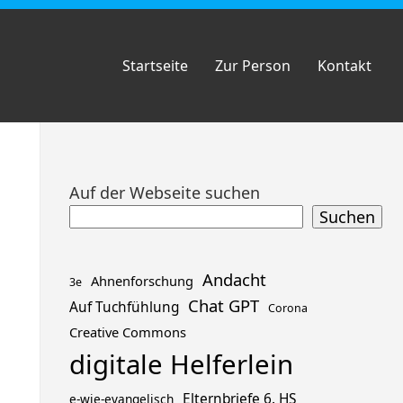
Startseite
Zur Person
Kontakt
Zum
Auf der Webseite suchen
Footer
Suchen
springen
Andacht
Ahnenforschung
3e
Chat GPT
Auf Tuchfühlung
Corona
Creative Commons
digitale Helferlein
Elternbriefe 6. HS
e-wie-evangelisch