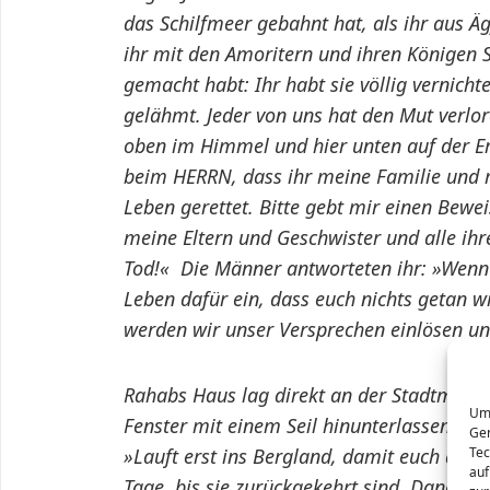
das Schilfmeer gebahnt hat, als ihr aus 
ihr mit den Amoritern und ihren Königen 
gemacht habt: Ihr habt sie völlig vernicht
gelähmt. Jeder von uns hat den Mut verlor
oben im Himmel und hier unten auf der Erd
beim HERRN, dass ihr meine Familie und 
Leben gerettet. Bitte gebt mir einen Bewei
meine Eltern und Geschwister und alle ih
Tod!« Die Männer antworteten ihr: »Wenn 
Leben dafür ein, dass euch nichts getan w
werden wir unser Versprechen einlösen u
Rahabs Haus lag direkt an der Stadtmauer.
Um 
Fenster mit einem Seil hinunterlassen, um 
Ger
»Lauft erst ins Bergland, damit euch die Ve
Tec
auf
Tage, bis sie zurückgekehrt sind. Danach g