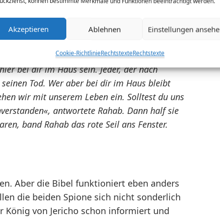
ückziehst, können bestimmte Merkmale und Funktionen beeinträchtigt werden.
, den wir dir gegeben haben, bindet uns nur
Akzeptieren
Ablehnen
Einstellungen anseh
daten hier eintreffen, musst du das rote Seil,
Cookie-Richtlinie
Rechtstexte
Rechtstexte
nster binden. Und deine Eltern, deine
er bei dir im Haus sein. Jeder, der nach
r seinen Tod. Wer aber bei dir im Haus bleibt
ehen wir mit unserem Leben ein. Solltest du uns
inverstanden«, antwortete Rahab. Dann half sie
waren, band Rahab das rote Seil ans Fenster.
n. Aber die Bibel funktioniert eben anders
tellen die beiden Spione sich nicht sonderlich
er König von Jericho schon informiert und