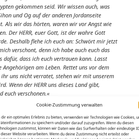
Ägypten gekommen seid. Wir wissen auch, was
Sihon und Og auf der anderen Jordanseite
et. Als wir das hörten, waren wir vor Angst wie
en. Der HERR, euer Gott, ist der wahre Gott
e. Deshalb flehe ich euch an: Schwört mir jetzt
mich verschont, denn ich habe auch euch das
s dafür, dass ich euch vertrauen kann. Lasst
re Angehörigen am Leben. Rettet uns vor dem
ihr uns nicht verratet, stehen wir mit unserem
ird. Wenn der HERR uns dieses Land gibt,
nd euch verschonen.«
Cookie-Zustimmung verwalten
 So konnte sie die Männer durch eines ihrer
dir ein optimales Erlebnis zu bieten, verwenden wir Technologien wie Cookies, 
ihnen zur Flucht zu verhelfen. Sie riet ihnen:
äteinformationen zu speichern und/oder darauf zuzugreifen. Wenn du diesen
rfolger nicht finden! Versteckt euch dort drei
hnologien zustimmst, können wir Daten wie das Surfverhalten oder eindeutige I
 dieser Website verarbeiten. Wenn du deine Zustimmung nicht erteilst oder
eht, wohin ihr wollt.«