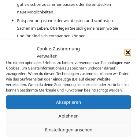
gut sie schon zusammenpassen oder Sie entdecken
neue Möglichkeiten.
Entspannung ist eine der wichtigsten und schönsten
Sachen im Leben. Überlegen Sie sich gemeinsam wo Sie
und Ihr Kind sich entspannen können.
Cookie-Zustimmung
Literaturempfehlungen
verwalten
Falls Sie das Thema weiter interessiert, möchte ich Ihnen gerne
Um dir ein optimales Erlebnis zu bieten, verwenden wir Technologien wie
Literatur zum weiterlesen empfehlen:
Cookies, um Geräteinformationen zu speichern und/oder darauf
zuzugreifen. Wenn du diesen Technologien zustimmst, können wir Daten
wie das Surfverhalten oder eindeutige IDs auf dieser Website
Sonntagsblatt Thema „Leben mit dem Kirchenjahr“, 3€:
verarbeiten. Wenn du deine Zustimmung nicht erteilst oder zurückziehst,
Leicht verständliche Einführung in das Kirchenjahr,
können bestimmte Merkmale und Funktionen beeinträchtigt werden.
erhältlich unter
http://shop.sonntagsblatt-bayern.de
Akzeptieren
Informationen zum Kirchenjahr auch im Internet unter
http://www.velkd.de/vom_sonntag_her.php
Ablehnen
„Gott sei Dank, es ist Sonntag“ – Eine Iniative der
Evangelischen Kirche Deutschlands
Einstellungen ansehen
(
http://www.ekd.de/sonntagsruhe/index.html
)