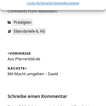
Cookie-Richtlinie
Rechtstexte
Rechtstexte
Comments from Mastodon:
Kategorien:
Predigten
Schlagwörter:
Elternbriefe 6. HS
Beitragsnavigation
<VORHERIGE
Vorheriger
Aus Pfarrerbild.de
Beitrag:
NÄCHSTE>
Nächster
Mit Macht umgehen – David
Beitrag:
Schreibe einen Kommentar