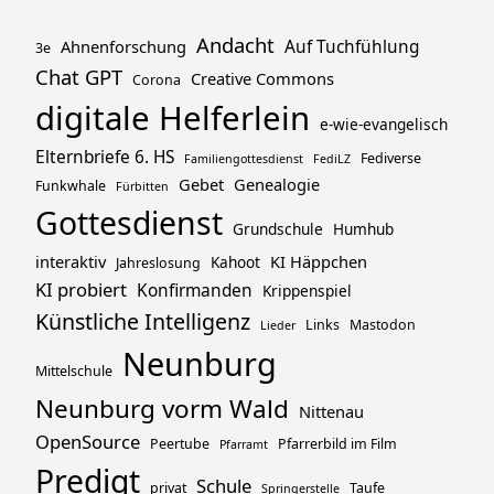
Andacht
Ahnenforschung
Auf Tuchfühlung
3e
Chat GPT
Creative Commons
Corona
digitale Helferlein
e-wie-evangelisch
Elternbriefe 6. HS
Fediverse
Familiengottesdienst
FediLZ
Gebet
Genealogie
Funkwhale
Fürbitten
Gottesdienst
Grundschule
Humhub
interaktiv
KI Häppchen
Kahoot
Jahreslosung
KI probiert
Konfirmanden
Krippenspiel
Künstliche Intelligenz
Links
Mastodon
Lieder
Neunburg
Mittelschule
Neunburg vorm Wald
Nittenau
OpenSource
Peertube
Pfarrerbild im Film
Pfarramt
Predigt
Schule
privat
Taufe
Springerstelle