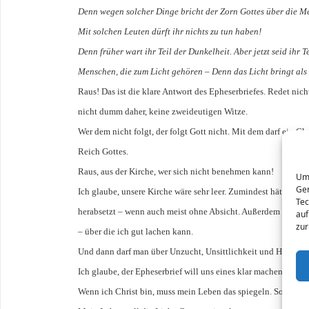
Denn wegen solcher Dinge bricht der Zorn Gottes über die Me
Mit solchen Leuten dürft ihr nichts zu tun haben!
Denn früher wart ihr Teil der Dunkelheit. Aber jetzt seid ihr 
Menschen, die zum Licht gehören – Denn das Licht bringt als 
Raus! Das ist die klare Antwort des Epheserbriefes. Redet nic
nicht dumm daher, keine zweideutigen Witze.
Wer dem nicht folgt, der folgt Gott nicht. Mit dem darf ein Ch
Reich Gottes.
Raus, aus der Kirche, wer sich nicht benehmen kann!
Um 
Ger
Ich glaube, unsere Kirche wäre sehr leer. Zumindest hätten si
Tec
herabsetzt – wenn auch meist ohne Absicht. Außerdem rede i
auf
zur
– über die ich gut lachen kann.
Und dann darf man über Unzucht, Unsittlichkeit und Habgier 
Ich glaube, der Epheserbrief will uns eines klar machen – und 
Wenn ich Christ bin, muss mein Leben das spiegeln. Sonst bi