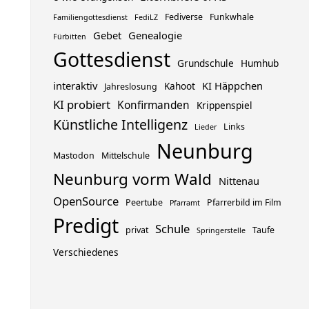
Fediverse
Funkwhale
Familiengottesdienst
FediLZ
Gebet
Genealogie
Fürbitten
Gottesdienst
Grundschule
Humhub
interaktiv
KI Häppchen
Kahoot
Jahreslosung
KI probiert
Konfirmanden
Krippenspiel
Künstliche Intelligenz
Links
Lieder
Neunburg
Mastodon
Mittelschule
Neunburg vorm Wald
Nittenau
OpenSource
Peertube
Pfarrerbild im Film
Pfarramt
Predigt
Schule
privat
Taufe
Springerstelle
Verschiedenes