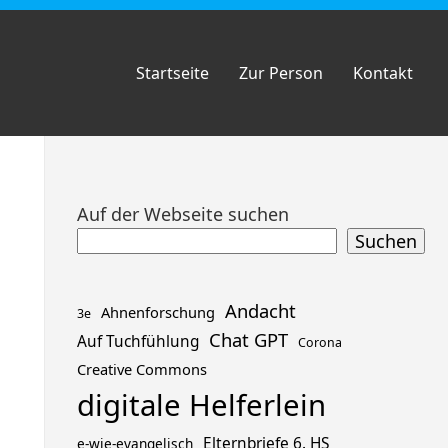
Startseite
Zur Person
Kontakt
Zum
Auf der Webseite suchen
Footer
Suchen
springen
Andacht
Ahnenforschung
3e
Chat GPT
Auf Tuchfühlung
Corona
Creative Commons
digitale Helferlein
Elternbriefe 6. HS
e-wie-evangelisch