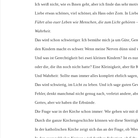
Ich weiß nicht, wie es Ihnen geht, aber ich finde das sehr mot
Liebe etwas schönes, viel schöner, als Hass oder Zorn. In Lie
Führt also euer Leben wie Menschen, die zum Licht gehören – 
Wahrheit.
Das wird schon schwieriger. Ich bemühe mich ja um Güte, Gerec
den Kindern macht es schwer. Wenn meine Nerven dünn sind wi
Und was ist Gerechtigkeit bei zwei kleinen Kindern? Ist es nun
oder die, die ihn noch nicht hatte? Eine Kleinigkeit, aber für
Und Wahrheit: Sollte man immer alles komplett ehrlich sagen
Das wird schwierig, im Licht zu leben. Und ich sage guten Ge
Fehler, denkt manchmal nicht genug nach, verletzt andere, ab
Gottes, aber wir haben die Erbsünde.
Die Frage war in der Kirche schon immer: Wie gehen wir mit de
Durch die ganze Kirchengeschichte können wir diese Streitigk
In der katholischen Kirche zeigt sich das an der Frage, ob W