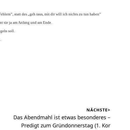
hlern“, statt des „geh raus, mit dir will ich nichts zu tun haben“
hnt sie ja am Anfang und am Ende.
geln soll.
.
NÄCHSTE>
Nächster
Das Abendmahl ist etwas besonderes –
Beitrag:
Predigt zum Gründonnerstag (1. Kor