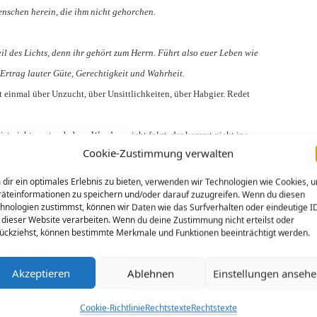
nschen herein, die ihm nicht gehorchen.
Teil des Lichts, denn ihr gehört zum Herrn. Führt also euer Leben wie
Ertrag lauter Güte, Gerechtigkeit und Wahrheit.
ht einmal über Unzucht, über Unsittlichkeiten, über Habgier. Redet
rist nichts zu tun haben. Wer dem nicht folgt, der kommt nicht ins
Cookie-Zustimmung verwalten
dir ein optimales Erlebnis zu bieten, verwenden wir Technologien wie Cookies, 
äteinformationen zu speichern und/oder darauf zuzugreifen. Wenn du diesen
e keinen Pfarrer mehr, denn manchmal sage ich etwas, das andere
hnologien zustimmst, können wir Daten wie das Surfverhalten oder eindeutige I
ch öfters dumm daher und kenne auch jede Menge zweideutiger Witze
 dieser Website verarbeiten. Wenn du deine Zustimmung nicht erteilst oder
ückziehst, können bestimmte Merkmale und Funktionen beeinträchtigt werden.
noch nicht einmal reden.
Akzeptieren
Ablehnen
Einstellungen anseh
damit hat er recht:
n ich unglaubwürdig.
Cookie-Richtlinie
Rechtstexte
Rechtstexte