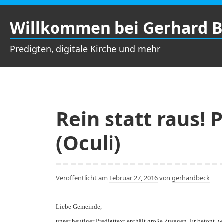
Zum
Inhalt
Willkommen bei Gerhard 
springen
Predigten, digitale Kirche und mehr
Rein statt raus! 
(Oculi)
Veröffentlicht am
Februar 27, 2016
von
gerhardbeck
Liebe Gemeinde,
unser heutiger Predigttext enthält große Zusagen. Er betont, w