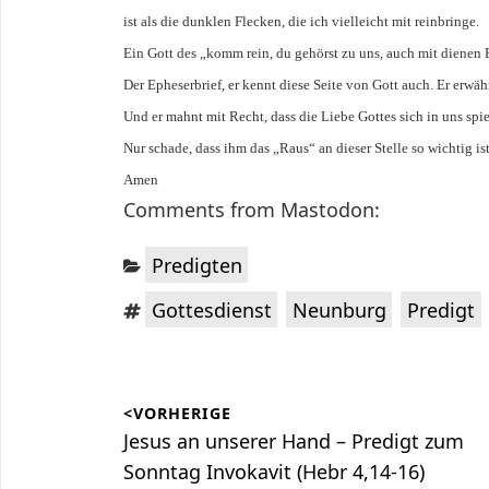
ist als die dunklen Flecken, die ich vielleicht mit reinbringe.
Ein Gott des „komm rein, du gehörst zu uns, auch mit dienen Fe
Der Epheserbrief, er kennt diese Seite von Gott auch. Er erwä
Und er mahnt mit Recht, dass die Liebe Gottes sich in uns spie
Nur schade, dass ihm das „Raus“ an dieser Stelle so wichtig ist
Amen
Comments from Mastodon:
Kategorien:
Predigten
Schlagwörter:
,
,
Gottesdienst
Neunburg
Predigt
Beitragsnavigation
<VORHERIGE
Vorheriger
Jesus an unserer Hand – Predigt zum
Beitrag:
Sonntag Invokavit (Hebr 4,14-16)