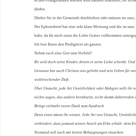
In den evangelikalen Kreisen wird darüber diskutiert, ob Sch
dürfen.
Dürfen Sie in der Gemeinde drinbleiben oder müssen sie raus,
Der Epheserbrief hat eine sehr klare Meinung und die ist raus.
habe, da für mich sonst die Liebe Gottes vollkommen unterge
Ich lese Ihnen den Predigttext als ganzes:
Nehmt euch also Gott zum Vorbild!
Ihr seid doch seine Kinder, denen er seine Liebe schenkt. Und 
Genauso hat auch Christus uns geliebt und sein Leben für uns
wohlriechender Duft.
Über Unzucht, jede Art Unsittlichkeit oder Habgier sollt ihr ni
nichts sagen, das andere herabsetzt, nicht dumm daherreden 
Bringt vielmehr euren Dank zum Ausdruck.
Denn eines müsst ihr wissen. Jede Art von Unzucht, Unsittlichk
verhindert, dass jemand seinen Anteil am Erbe erhält: dem Er
Niemand soll euch mit leeren Behauptungen täuschen.