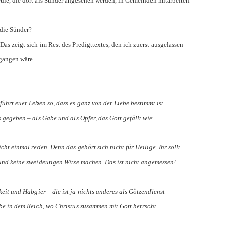
wule, die dort als Sünder angesehen werden, in Gemeinden mitarbeiten
 die Sünder?
 Das zeigt sich im Rest des Predigttextes, den ich zuerst ausgelassen
gangen wäre.
führt euer Leben so, dass es ganz von der Liebe bestimmt ist.
 gegeben – als Gabe und als Opfer, das Gott gefällt wie
cht einmal reden. Denn das gehört sich nicht für Heilige. Ihr sollt
und keine zweideutigen Witze machen. Das ist nicht angemessen!
eit und Habgier – die ist ja nichts anderes als Götzendienst –
be in dem Reich, wo Christus zusammen mit Gott herrscht.