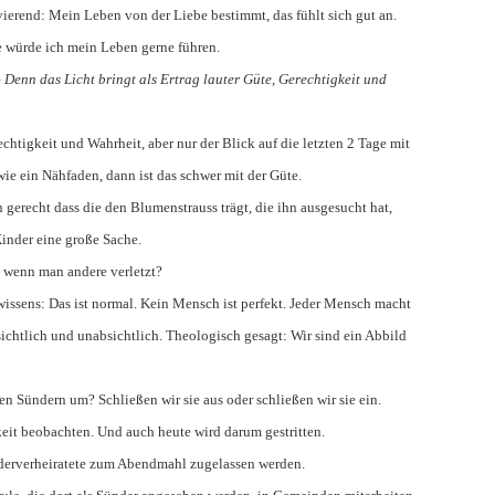
ivierend: Mein Leben von der Liebe bestimmt, das fühlt sich gut an.
be würde ich mein Leben gerne führen.
Denn das Licht bringt als Ertrag lauter Güte, Gerechtigkeit und
htigkeit und Wahrheit, aber nur der Blick auf die letzten 2 Tage mit
e ein Nähfaden, dann ist das schwer mit der Güte.
 gerecht dass die den Blumenstrauss trägt, die ihn ausgesucht hat,
 Kinder eine große Sache.
, wenn man andere verletzt?
wissens: Das ist normal. Kein Mensch ist perfekt. Jeder Mensch macht
sichtlich und unabsichtlich. Theologisch gesagt: Wir sind ein Abbild
n Sündern um? Schließen wir sie aus oder schließen wir sie ein.
eit beobachten. Und auch heute wird darum gestritten.
iederverheiratete zum Abendmahl zugelassen werden.