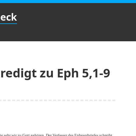
Beck
Predigt zu Eph 5,1-9
ie sehr wir zu Gott gehören. Der Verfasser des Epheserbriefes schreibt