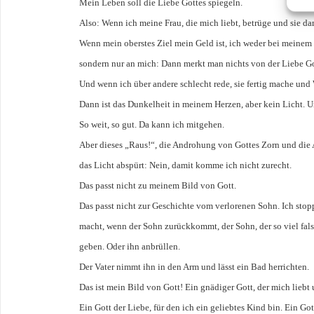
Mein Leben soll die Liebe Gottes spiegeln.
Also: Wenn ich meine Frau, die mich liebt, betrüge und sie da
Wenn mein oberstes Ziel mein Geld ist, ich weder bei meinem
sondern nur an mich: Dann merkt man nichts von der Liebe Go
Und wenn ich über andere schlecht rede, sie fertig mache und
Dann ist das Dunkelheit in meinem Herzen, aber kein Licht. U
So weit, so gut. Da kann ich mitgehen.
Aber dieses „Raus!“, die Androhung von Gottes Zorn und die A
das Licht abspürt: Nein, damit komme ich nicht zurecht.
Das passt nicht zu meinem Bild von Gott.
Das passt nicht zur Geschichte vom verlorenen Sohn. Ich stop
macht, wenn der Sohn zurückkommt, der Sohn, der so viel fals
geben. Oder ihn anbrüllen.
Der Vater nimmt ihn in den Arm und lässt ein Bad herrichten.
Das ist mein Bild von Gott! Ein gnädiger Gott, der mich lieb
Ein Gott der Liebe, für den ich ein geliebtes Kind bin. Ein Gott